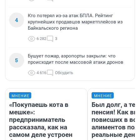
Кто потерял из-за атак БПЛА. Рейтинг
4
крупнейших продавцов маркетплейсов из
Байкальского региона
6 282
3
Бушует пожар, аэропорты закрыли: что
5
происходит после массовой атаки дронов
4 616
Обсудить
МНЕНИЕ
МНЕНИЕ
«Покупаешь кота в
Был долг, а те
мешке»:
пенсия! Как вм
предприниматель
повисших в во
рассказала, как на
алиментов пол
самом деле устроен
реальные день