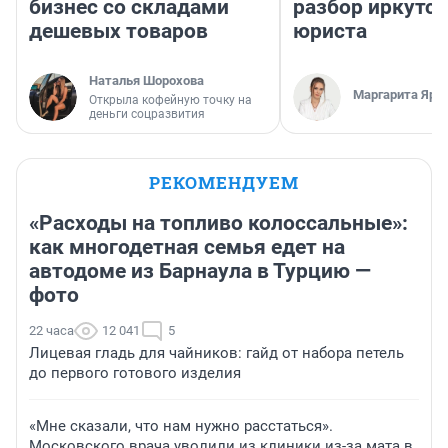
бизнес со складами
разбор иркутск
дешевых товаров
юриста
Наталья Шорохова
Маргарита Яро
Открыла кофейную точку на
деньги соцразвития
РЕКОМЕНДУЕМ
«Расходы на топливо колоссальные»:
как многодетная семья едет на
автодоме из Барнаула в Турцию —
фото
22 часа
12 041
5
Лицевая гладь для чайников: гайд от набора петель
до первого готового изделия
«Мне сказали, что нам нужно расстаться».
Московского врача уволили из клиники из-за мата в