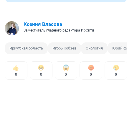
Ксения Власова
Заместитель главного редактора ИрСити
Иркутская область
Игорь Кобзев
Экология
Юрий фал
0
0
0
0
0