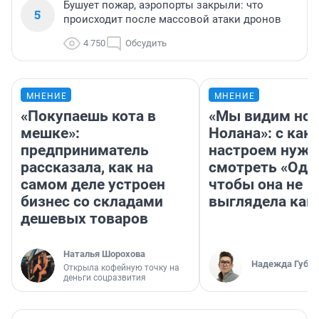
Бушует пожар, аэропорты закрыли: что
5
происходит после массовой атаки дронов
4 750
Обсудить
МНЕНИЕ
МНЕНИЕ
«Покупаешь кота в
«Мы видим нов
мешке»:
Нолана»: с как
предприниматель
настроем нужн
рассказала, как на
смотреть «Оди
самом деле устроен
чтобы она не
бизнес со складами
выглядела как
дешевых товаров
Наталья Шорохова
Надежда Губар
Открыла кофейную точку на
деньги соцразвития