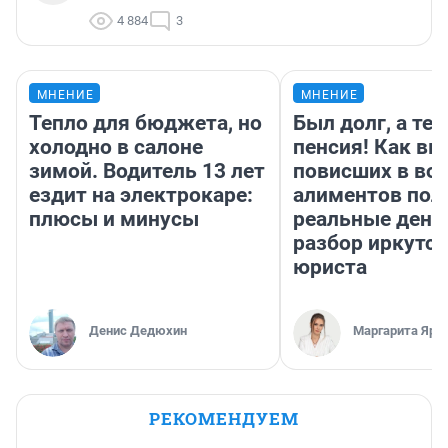
4 884
3
МНЕНИЕ
МНЕНИЕ
Тепло для бюджета, но
Был долг, а те
холодно в салоне
пенсия! Как вм
зимой. Водитель 13 лет
повисших в во
ездит на электрокаре:
алиментов пол
плюсы и минусы
реальные день
разбор иркутск
юриста
Денис Дедюхин
Маргарита Яро
РЕКОМЕНДУЕМ