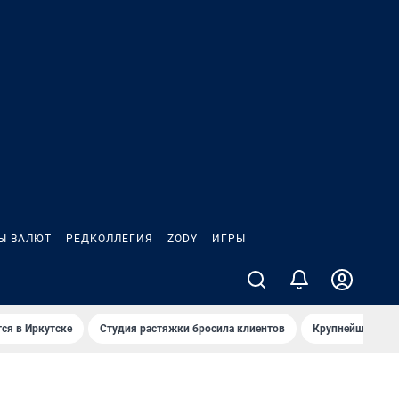
Ы ВАЛЮТ
РЕДКОЛЛЕГИЯ
ZODY
ИГРЫ
ся в Иркутске
Студия растяжки бросила клиентов
Крупнейшие про