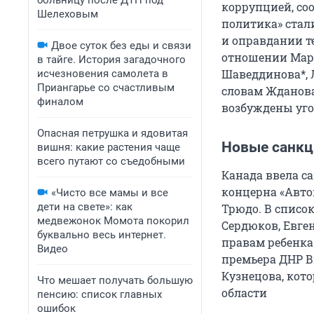
больницу после ДТП под
коррупцией, со
Шелеховым
политика» стал
и оправдании т
Двое суток без еды и связи
отношении Мари
в тайге. История загадочного
Шаведдинова*, 
исчезновения самолета в
Приангарье со счастливым
словам Жданова
финалом
возбуждены уго
Опасная петрушка и ядовитая
Новые санкц
вишня: какие растения чаще
всего путают со съедобными
Канада ввела с
концерна «Авто
«Чисто все мамы и все
дети на свете»: как
Трюдо. В списо
медвежонок Момота покорил
Сердюков, Евге
буквально весь интернет.
правам ребенка
Видео
премьера ДНР В
Кузнецова, кот
Что мешает получать большую
области
пенсию: список главных
ошибок