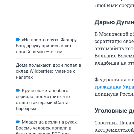
«любыми средст
Дарью Дугин
В Московской о
«Не просто слух»: Федору
соратницы своег
Бондарчуку приписывают
автомобиль ко
новый роман — с кем
Большие Вяземы
кладбища на эт
Дома полыхают, дрон попал в
склад Wildberries: главное о
налетах
Федеральная сл
гражданка Укр
Круче сюжета любого
покинула Росси
сериала: посмотрите, что
стало с актерами «Санта-
Барбары»
Уголовные д
Младенца везли на руках.
Соратник Навал
Восемь человек попали в
экстремистской