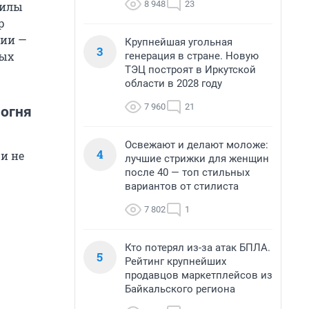
8 948
23
силы
р
нии —
Крупнейшая угольная
3
ных
генерация в стране. Новую
ТЭЦ построят в Иркутской
области в 2028 году
7 960
21
 огня
Освежают и делают моложе:
4
и не
лучшие стрижки для женщин
после 40 — топ стильных
вариантов от стилиста
7 802
1
Кто потерял из-за атак БПЛА.
5
Рейтинг крупнейших
продавцов маркетплейсов из
Байкальского региона