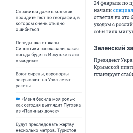
24 февраля по 
начали
специал
Справится даже школьник:
ответил на это
пройдите тест по географии, в
котором очень стыдно
уходом с росси
ошибиться
событиях минув
Передышка от жары.
Зеленский за
Синоптики рассказали, какая
погода будет в Иркутске в эти
Президент Укра
выходные
Крымской платф
планирует стаб
Воют сирены, аэропорты
закрывают: на Урал летят
ракеты
«Меня бесила моя роль»:
как сегодня выглядит Пуговка
из «Папиных дочек»
Будут преследовать жертву
несколько метров. Туристов