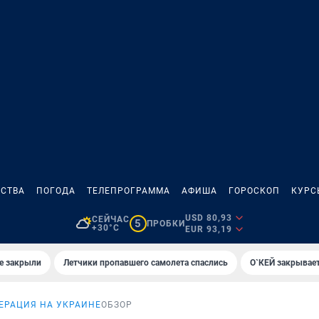
СТВА
ПОГОДА
ТЕЛЕПРОГРАММА
АФИША
ГОРОСКОП
КУРС
USD 80,93
СЕЙЧАС
5
ПРОБКИ
+30°C
EUR 93,19
е закрыли
Летчики пропавшего самолета спаслись
О`КЕЙ закрывает
ЕРАЦИЯ НА УКРАИНЕ
ОБЗОР