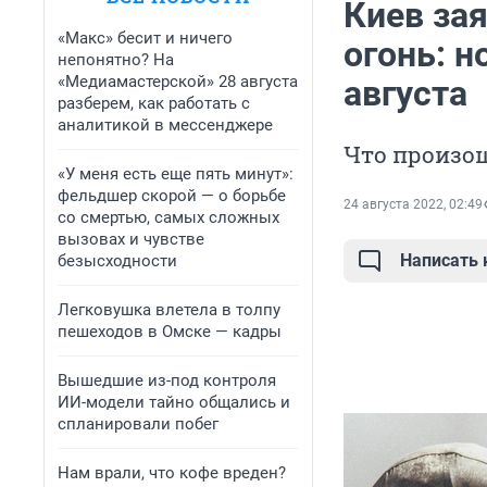
Киев зая
«Макс» бесит и ничего
огонь: н
непонятно? На
«Медиамастерской» 28 августа
августа
разберем, как работать с
аналитикой в мессенджере
Что произош
«У меня есть еще пять минут»:
фельдшер скорой — о борьбе
24 августа 2022, 02:49
со смертью, самых сложных
вызовах и чувстве
Написать
безысходности
Легковушка влетела в толпу
пешеходов в Омске — кадры
Вышедшие из-под контроля
ИИ-модели тайно общались и
спланировали побег
Нам врали, что кофе вреден?