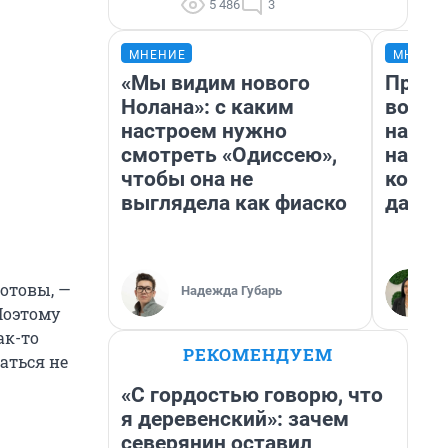
5 486
3
МНЕНИЕ
МНЕНИ
«Мы видим нового
Прода
Нолана»: с каким
возьм
настроем нужно
нам г
смотреть «Одиссею»,
налог
чтобы она не
косне
выглядела как фиаско
даже 
готовы, —
Надежда Губарь
Поэтому
ак-то
РЕКОМЕНДУЕМ
аться не
«С гордостью говорю, что
я деревенский»: зачем
северянин оставил