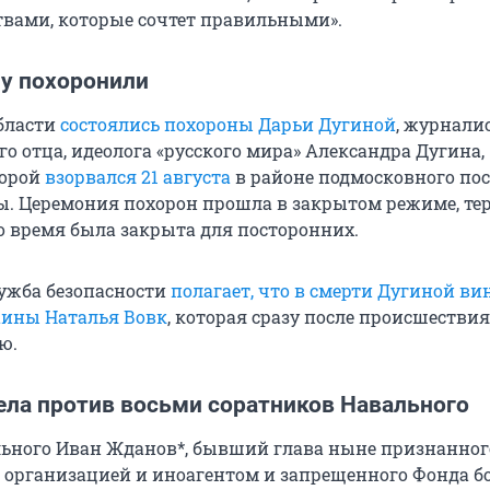
вами, которые сочтет правильными».
у похоронили
бласти
состоялись похороны Дарьи Дугиной
, журнали
о отца, идеолога «русского мира» Александра Дугина,
торой
взорвался 21 августа
в районе подмосковного по
. Церемония похорон прошла в закрытом режиме, те
о время была закрыта для посторонних.
ужба безопасности
полагает, что в смерти Дугиной ви
аины Наталья Вовк
, которая сразу после происшествия
ю.
ела против восьми соратников Навального
ьного Иван Жданов*, бывший глава ныне признанног
 организацией и иноагентом и запрещенного Фонда б