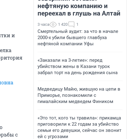
нефтяную компанию и
переехал в глушь на Алтай
3 часа
1 420
1
Смертельный аудит: за что в начале
стки и
2000-х убили бывшего главбуха
нефтяной компании Уфы
селка
рритория
«Заказали на 3-летие»: перед
убийством жены в Казани турок
забрал торт на день рождения сына
новна
Медведицу Майю, жившую на цепи в
Приморье, познакомили с
гималайским медведем Фиником
«Это тот, кого ты травила»: прикамца
приговорили к 22 годам за убийство
о
семьи его девушки, сейчас он звонит
орьбы с
ей с угрозами