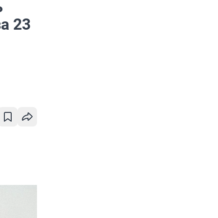
ь
а 23