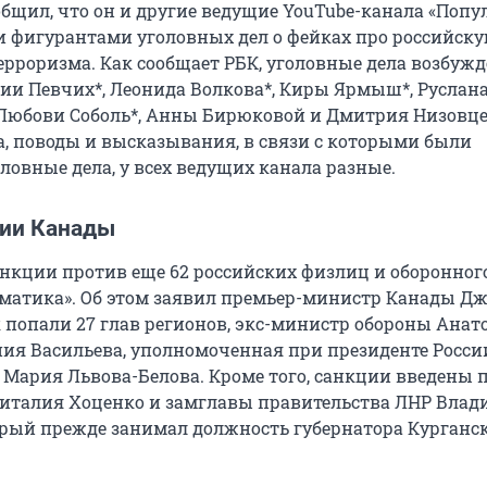
общил, что он и другие ведущие YouTube-канала «Поп
и фигурантами уголовных дел о фейках про российск
ерроризма. Как сообщает РБК, уголовные дела возбуж
и Певчих*, Леонида Волкова*, Киры Ярмыш*, Руслан
Любови Соболь*, Анны Бирюковой и Дмитрия Низовце
, поводы и высказывания, в связи с которыми были
ловные дела, у всех ведущих канала разные.
ии Канады
анкции против еще 62 российских физлиц и оборонног
матика». Об этом заявил премьер-министр Канады Д
к попали 27 глав регионов, экс-министр обороны Анат
ния Васильева, уполномоченная при президенте Росси
 Мария Львова-Белова. Кроме того, санкции введены 
италия Хоценко и замглавы правительства ЛНР Влад
орый прежде занимал должность губернатора Курганс