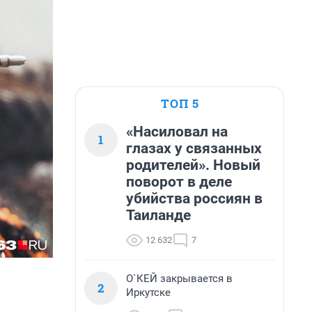
ТОП 5
«Насиловал на
1
глазах у связанных
родителей». Новый
поворот в деле
убийства россиян в
Таиланде
12 632
7
О`КЕЙ закрывается в
2
Иркутске