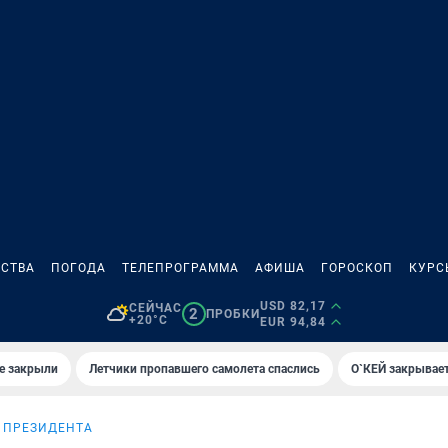
СТВА
ПОГОДА
ТЕЛЕПРОГРАММА
АФИША
ГОРОСКОП
КУРС
USD 82,17
СЕЙЧАС
2
ПРОБКИ
+20°C
EUR 94,84
е закрыли
Летчики пропавшего самолета спаслись
О`КЕЙ закрывает
 ПРЕЗИДЕНТА