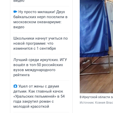
Видео
Ну просто милашки! Двух
байкальских нерп поселили в
московском океанариуме:
видео
Школьники начнут учиться по
новой программе: что
изменится с 1 сентября
Лучший среди иркутских. ИГУ
вошёл в топ-50 российских
вузов международного
рейтинга
Ушел от жены с двумя
детьми. Как главный качок
«Уральских пельменей» в 54
В Иркутской области 
года закрутил роман с
Источник: 
Ксения Влас
молодой красоткой