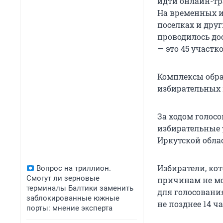
идти онлайн-тр
На временных и
поселках и друг
проводилось до
— это 45 участко
Комплексы обра
избирательных к
За ходом голос
избирательные 
Иркутской обла
Избиратели, ко
Вопрос на триллион.
Смогут ли зерновые
причинам не мо
терминалы Балтики заменить
для голосовани
заблокированные южные
не позднее 14 ча
порты: мнение эксперта