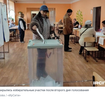
закрылись избирательные участки после второго дня голосования
ова / «ИрСити»