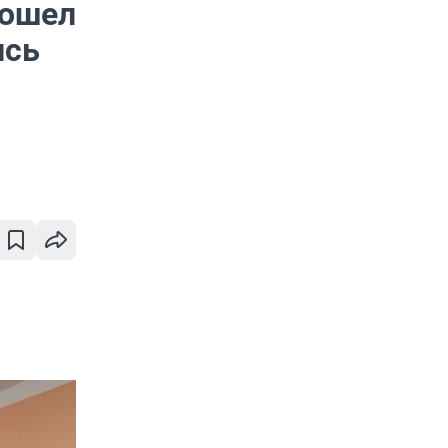
дошел
ись