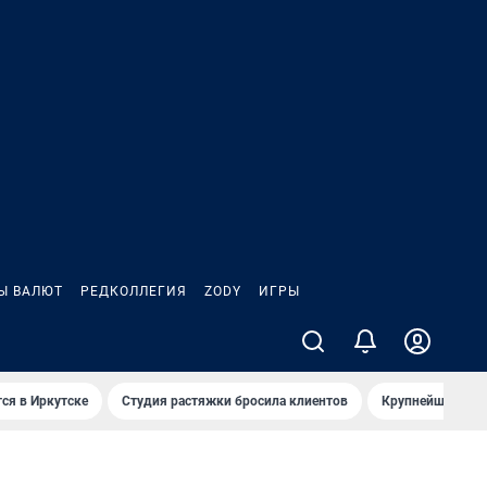
Ы ВАЛЮТ
РЕДКОЛЛЕГИЯ
ZODY
ИГРЫ
ся в Иркутске
Студия растяжки бросила клиентов
Крупнейшие про