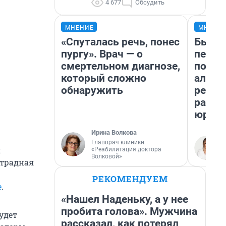
4 677
Обсудить
МНЕНИЕ
МНЕНИ
«Спуталась речь, понес
Был до
пургу». Врач — о
пенси
смертельном диагнозе,
повис
который сложно
алиме
обнаружить
реаль
разбо
юрист
Ирина Волкова
Главврач клиники
я
«Реабилитация доктора
Волковой»
страдная
РЕКОМЕНДУЕМ
е
.
«Нашел Наденьку, а у нее
пробита голова». Мужчина
будет
рассказал, как потерял