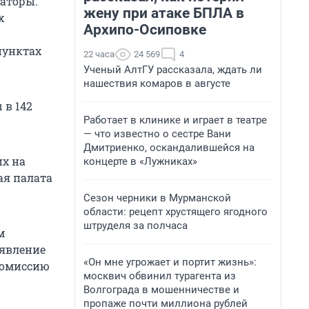
раторы.
жену при атаке БПЛА в
х
Архипо-Осиповке
пунктах
22 часа
24 569
4
Ученый АлтГУ рассказала, ждать ли
нашествия комаров в августе
 в 142
Работает в клинике и играет в театре
— что известно о сестре Вани
Дмитриенко, оскандалившейся на
их на
концерте в «Лужниках»
ая палата
Сезон черники в Мурманской
области: рецепт хрустящего ягодного
штруделя за полчаса
м
аявление
«Он мне угрожает и портит жизнь»:
 комиссию
москвич обвинил турагента из
Волгограда в мошенничестве и
пропаже почти миллиона рублей