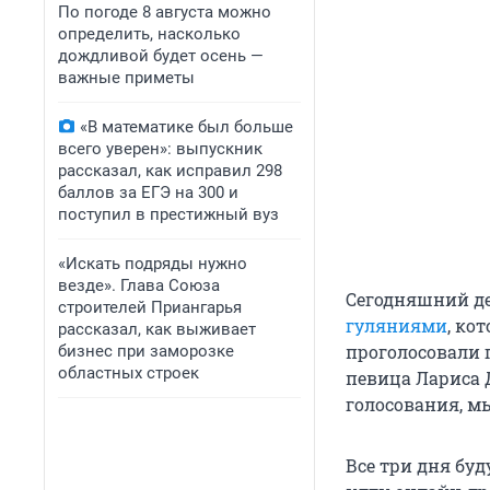
По погоде 8 августа можно
определить, насколько
дождливой будет осень —
важные приметы
«В математике был больше
всего уверен»: выпускник
рассказал, как исправил 298
баллов за ЕГЭ на 300 и
поступил в престижный вуз
«Искать подряды нужно
везде». Глава Союза
Сегодняшний де
строителей Приангарья
гуляниями
, ко
рассказал, как выживает
проголосовали г
бизнес при заморозке
областных строек
певица Лариса Д
голосования, м
Все три дня буд