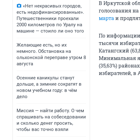
В Иркутской об
«Нет некрасивых городов,
голосования на
есть недофинансированные».
марта
и продлят
Путешественники проехали
2000 километров по Уралу на
машине — стоило ли оно того
По информации н
тысячи избирате
Желающие есть, но их
Катангский (63,8
немного. Обстановка на
ольхонской переправе утром 8
Минимальная явк
августа
(35,63%) района
избирателей, в 
Осенние каникулы станут
дольше, а зимние сократят в
новом учебном году: в чём
дело
Миссия — найти работу. О чем
спрашивать на собеседовании
и сколько денег просить,
чтобы вас точно взяли