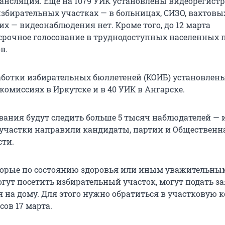
ансляция. Еще на 1079 УИК установлены видеорегист
збирательных участках — в больницах, СИЗО, вахтовы
их — видеонаблюдения нет. Кроме того, до 12 марта
срочное голосование в труднодоступных населенных 
в.
ботки избирательных бюллетеней (КОИБ) установлены
омиссиях в Иркутске и в 40 УИК в Ангарске.
ования будут следить больше 5 тысяч наблюдателей — 
участки направили кандидаты, партии и Общественн
сти.
торые по состоянию здоровья или иным уважительны
гут посетить избирательный участок, могут подать з
я на дому. Для этого нужно обратиться в участковую
сов 17 марта.