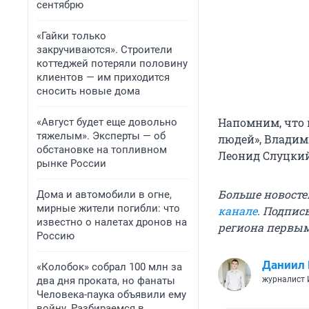
сентябрю
«Гайки только
закручиваются». Строители
коттеджей потеряли половину
клиентов — им приходится
сносить новые дома
Напомним, что 
«Август будет еще довольно
тяжелым». Эксперты — об
людей», Влади
обстановке на топливном
Леонид Слуцкий
рынке России
Больше новосте
Дома и автомобили в огне,
мирные жители погибли: что
канале
. Подпис
известно о налетах дронов на
региона первы
Россию
Даниил
«Колобок» собрал 100 млн за
два дня проката, но фанаты
журналист
Человека-паука объявили ему
войну. Разбираемся в