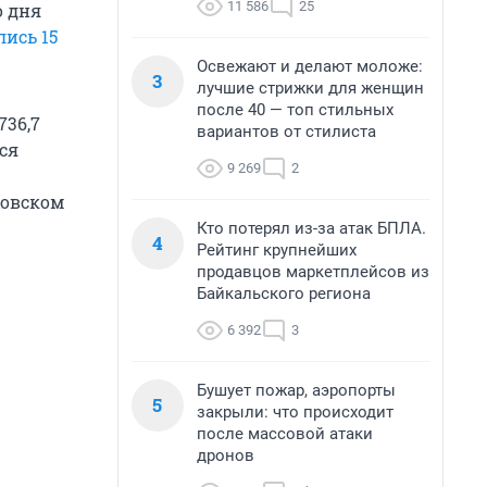
11 586
25
о дня
ись 15
Освежают и делают моложе:
3
лучшие стрижки для женщин
после 40 — топ стильных
736,7
вариантов от стилиста
ся
9 269
2
ховском
Кто потерял из-за атак БПЛА.
4
Рейтинг крупнейших
продавцов маркетплейсов из
Байкальского региона
6 392
3
Бушует пожар, аэропорты
5
закрыли: что происходит
после массовой атаки
дронов