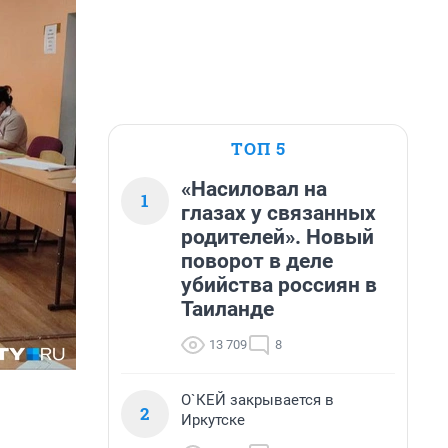
ТОП 5
«Насиловал на
1
глазах у связанных
родителей». Новый
поворот в деле
убийства россиян в
Таиланде
13 709
8
О`КЕЙ закрывается в
2
Иркутске