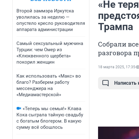
«Не тер
Второй заммэра Иркутска
предсто
уволилась за неделю —
опустело кресло руководителя
Трампа
аппарата администрации
Собрали все
Самый сексуальный мужчина
Турции: чем Омер из
разговора п
«Клюквенного щербета»
покорил женщин
18 марта 2025, 17:35
Как использовать «Макс» во
благо? Разберем работу
Написать
мессенджера на
«Медиамастерской»
«Теперь мы семья!» Клава
Кока сыграла тайную свадьбу
с богатым блогером. В какую
сумму всё обошлось