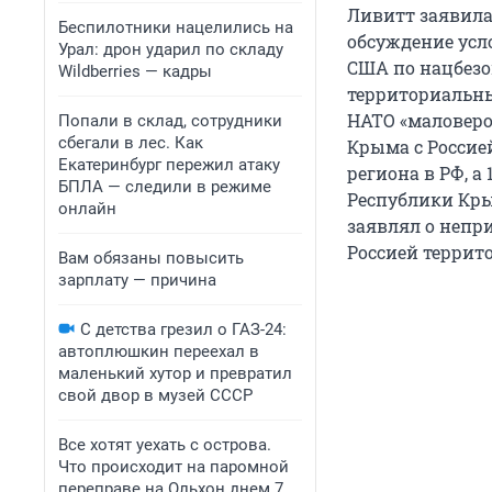
Ливитт заявила
Беспилотники нацелились на
обсуждение усл
Урал: дрон ударил по складу
США по нацбезо
Wildberries — кадры
территориальны
НАТО «маловеро
Попали в склад, сотрудники
сбегали в лес. Как
Крыма с Россие
Екатеринбург пережил атаку
региона в РФ, а
БПЛА — следили в режиме
Республики Кры
онлайн
заявлял о непр
Россией террит
Вам обязаны повысить
зарплату — причина
С детства грезил о ГАЗ-24:
автоплюшкин переехал в
маленький хутор и превратил
свой двор в музей СССР
Все хотят уехать с острова.
Что происходит на паромной
переправе на Ольхон днем 7