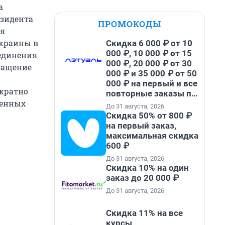
а
езидента
ПРОМОКОДЫ
ся
Украины в
Скидка 6 000 ₽ от 10
000 ₽, 10 000 ₽ от 15
оединения
000 ₽, 20 000 ₽ от 30
вращение
000 ₽ и 35 000 ₽ от 50
000 ₽ на первый и все
ократно
повторные заказы по
денных
промокоду НАБЕРИ
До 31 августа, 2026
Скидка 50% от 800 ₽
на первый заказ,
максимальная скидка
600 ₽
До 31 августа, 2026
Скидка 10% на один
заказ до 20 000 ₽
До 31 августа, 2026
Скидка 11% на все
курсы