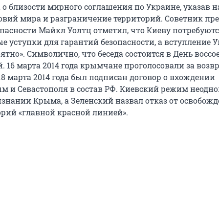
 о близости мирного соглашения по Украине, указав н
овий мира и разграничение территорий. Советник пр
пасности Майкл Уолтц отметил, что Киеву потребуют
е уступки для гарантий безопасности, а вступление 
ятно». Символично, что беседа состоится в День восс
й. 16 марта 2014 года крымчане проголосовали за воз
 18 марта 2014 года был подписан договор о вхождении
м и Севастополя в состав РФ. Киевский режим неодн
изнании Крыма, а Зеленский назвал отказ от освобож
орий «главной красной линией».