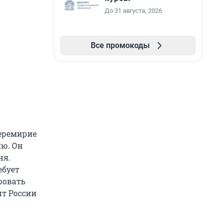
До 31 августа, 2026
Все промокоды
перемирие
ию. Он
ня.
ебует
ровать
нт России