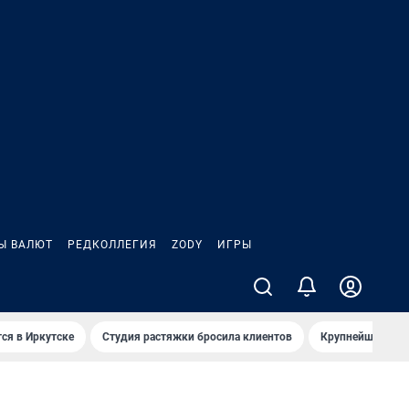
Ы ВАЛЮТ
РЕДКОЛЛЕГИЯ
ZODY
ИГРЫ
ся в Иркутске
Студия растяжки бросила клиентов
Крупнейшие про