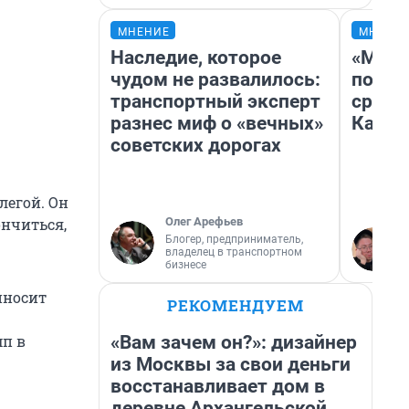
МНЕНИЕ
МНЕНИ
Наследие, которое
«Маши
чудом не развалилось:
полет
транспортный эксперт
сравн
разнес миф о «вечных»
Казах
советских дорогах
легой. Он
Олег Арефьев
ончиться,
Блогер, предприниматель,
владелец в транспортном
бизнесе
иносит
РЕКОМЕНДУЕМ
«Вам зачем он?»: дизайнер
мп в
из Москвы за свои деньги
восстанавливает дом в
деревне Архангельской