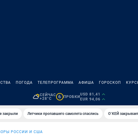
СТВА
ПОГОДА
ТЕЛЕПРОГРАММА
АФИША
ГОРОСКОП
КУРС
USD 81,41
СЕЙЧАС
6
ПРОБКИ
+28°C
EUR 94,06
е закрыли
Летчики пропавшего самолета спаслись
О`КЕЙ закрывает
ВОРЫ РОССИИ И США