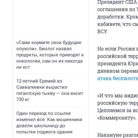
Президент США 
соглашения по 
доработки. Кро
кабинете, что 
ВСУ.
«Сами кормите свои будущие
Но если Россия 
опухоли». Биолог назвал
продукты, которые приводят к
российской тер
онкологии, сам он их никогда
президента Юри
не ест
дневном переми
атака беспилот
12-летний Еремей из
Савватеевки вырастил
гигантскую тыкву — она весит
«И что мы види
730 кг
российскую тер
Цепляемся за вс
Один переход по ссылке
«Коммерсанту».
изменил всё. Как мошенники
довели школьницу до
попытки поджога здания
Накануне разго