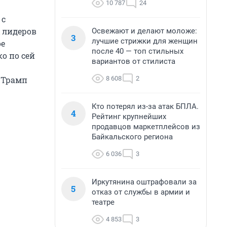
10 787
24
 с
 лидеров
Освежают и делают моложе:
3
лучшие стрижки для женщин
ое
после 40 — топ стильных
о по сей
вариантов от стилиста
8 608
2
 Трамп
Кто потерял из-за атак БПЛА.
4
Рейтинг крупнейших
продавцов маркетплейсов из
Байкальского региона
6 036
3
Иркутянина оштрафовали за
5
отказ от службы в армии и
театре
4 853
3