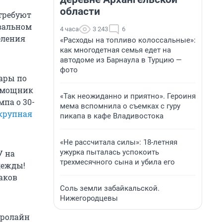
области
требуют
Овальном
4 часа
3 243
6
еления
«Расходы на топливо колоссальные»:
как многодетная семья едет на
автодоме из Барнаула в Турцию —
фото
дары по
Помощник
«Так неожиданно и приятно». Героиня
па о 30-
мема вспомнила о съемках с гуру
крупная
пикапа в кафе Владивостока
«Не рассчитала силы»: 18-летняя
ужурка пыталась успокоить
У на
трехмесячного сына и убила его
дежды!
шаков
Соль земли забайкальской.
Нижегородцевы
эролайн