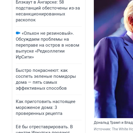
Блэкаут в Ангарске: 58
подстанций обесточены из-за
несанкционированных
раскопок
«Ольхон не резиновый».
Обсуждаем проблемы на
переправе на остров в новом
выпуске «Редколлегии
ИрСити»
Быстро покраснеют: как
соспеть зеленые помидоры
дома — пять самых
эффективных способов
Как приготовить настоящее
мороженое дома: 3
проверенных рецепта
Дональд Трамп и Влад
Её бы отреставрировать. В
Источник: 
The White H
центре Иркутска продают