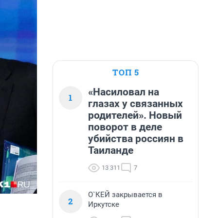
ТОП 5
«Насиловал на
1
глазах у связанных
родителей». Новый
поворот в деле
убийства россиян в
Таиланде
13 311
7
О`КЕЙ закрывается в
2
Иркутске