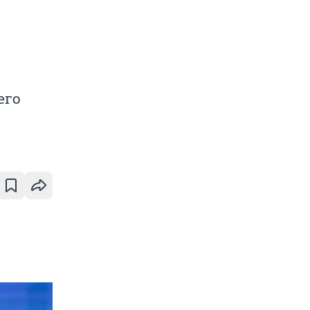
я
его