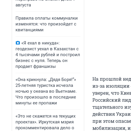
августа
Правила оплаты коммуналки
изменятся: что произойдет с
квитанциями
«Я ехал в никуда»:
геодезист уехал в Казахстан с
4 тысячами рублей и построил
бизнес с нуля. Теперь он
продает франшизы
На прошлой нед
«Она крикнула: „Дядя Боря!“»
25-летняя туристка исчезла
из-за изоляции
ночью у океана во Вьетнаме.
уверен, что Ки
Что произошло в последние
Российский лид
минуты ее пропажи
тщательного изу
действия Украи
«Это не скажется на текущих
при этом опаса
проектах». Иркутская мэрия
мобилизации, и
прокомментировала дело о