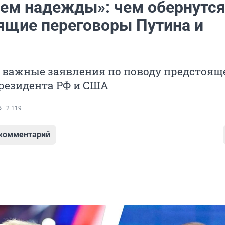
яем надежды»: чем обернутс
ящие переговоры Путина и
 важные заявления по поводу предстоящ
резидента РФ и США
2 119
 комментарий