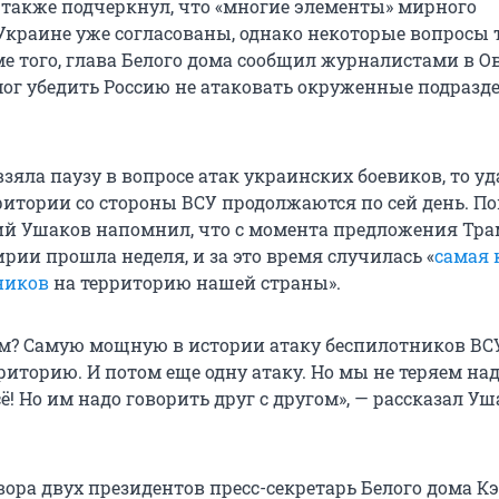
также подчеркнул, что «многие элементы» мирного
Украине уже согласованы, однако некоторые вопросы 
ме того, глава Белого дома сообщил журналистами в 
смог убедить Россию не атаковать окруженные подразд
взяла паузу в вопросе атак украинских боевиков, то у
ритории со стороны ВСУ продолжаются по сей день. 
й Ушаков напомнил, что с момента предложения Трам
рии прошла неделя, и за это время случилась «
самая 
ников
на территорию нашей страны».
м? Самую мощную в истории атаку беспилотников ВС
риторию. И потом еще одну атаку. Но мы не теряем на
ё! Но им надо говорить друг с другом», — рассказал У
вора двух президентов пресс-секретарь Белого дома К