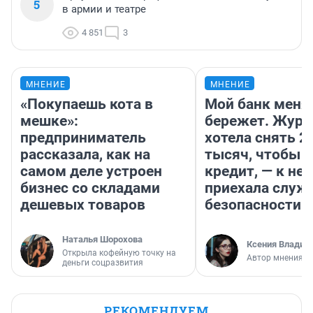
5
в армии и театре
4 851
3
МНЕНИЕ
МНЕНИЕ
«Покупаешь кота в
Мой банк меня
мешке»:
бережет. Журн
предприниматель
хотела снять 2
рассказала, как на
тысяч, чтобы п
самом деле устроен
кредит, — к не
бизнес со складами
приехала служ
дешевых товаров
безопасности
Наталья Шорохова
Ксения Владим
Открыла кофейную точку на
Автор мнения
деньги соцразвития
РЕКОМЕНДУЕМ