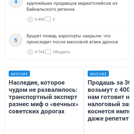
4
крупнейших продавцов маркетплейсов из
Байкальского региона
6 498
3
Бушует пожар, аэропорты закрыли: что
5
происходит после массовой атаки дронов
4 744
Обсудить
МНЕНИЕ
МНЕНИЕ
Наследие, которое
Продашь за 300
чудом не развалилось:
возьмут с 4000
транспортный эксперт
нам готовит н
разнес миф о «вечных»
налоговый зако
советских дорогах
коснется импор
даже репетито