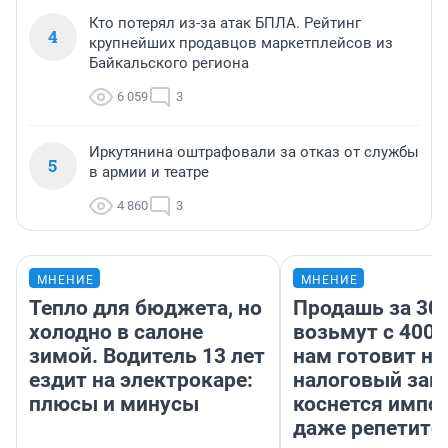
Кто потерял из-за атак БПЛА. Рейтинг
4
крупнейших продавцов маркетплейсов из
Байкальского региона
6 059
3
Иркутянина оштрафовали за отказ от службы
5
в армии и театре
4 860
3
МНЕНИЕ
МНЕНИЕ
Тепло для бюджета, но
Продашь за 300
холодно в салоне
возьмут с 4000
зимой. Водитель 13 лет
нам готовит н
ездит на электрокаре:
налоговый зако
плюсы и минусы
коснется импор
даже репетито