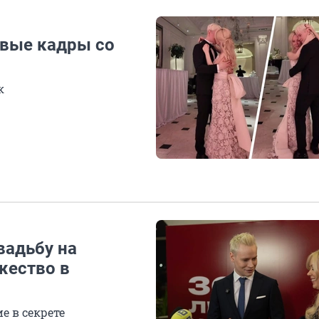
рвые кадры со
к
вадьбу на
жество в
 в секрете