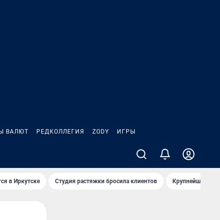
Ы ВАЛЮТ
РЕДКОЛЛЕГИЯ
ZODY
ИГРЫ
ся в Иркутске
Студия растяжки бросила клиентов
Крупнейшие про