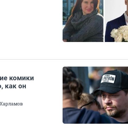
кие комики
, как он
к Харламов