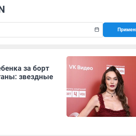
N
Примен
бенка за борт
таны: звездные