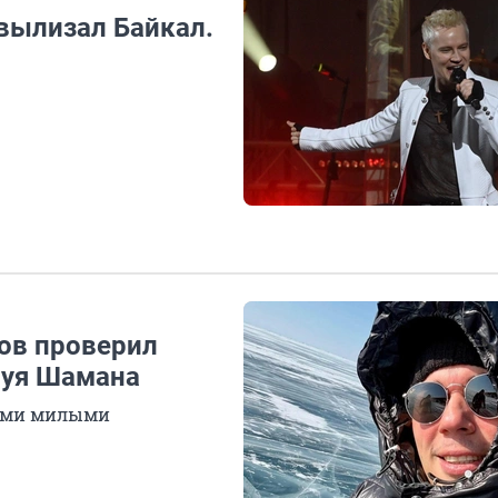
 вылизал Байкал.
нов проверил
луя Шамана
кими милыми