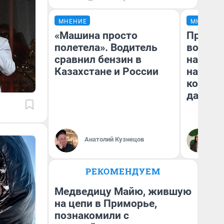
МНЕНИЕ
МНЕНИЕ
«Машина просто
Продаш
полетела». Водитель
возьмут
сравнил бензин в
нам го
Казахстане и России
налого
коснет
даже р
Анатолий Кузнецов
Ан
РЕКОМЕНДУЕМ
Медведицу Майю, жившую
на цепи в Приморье,
познакомили с