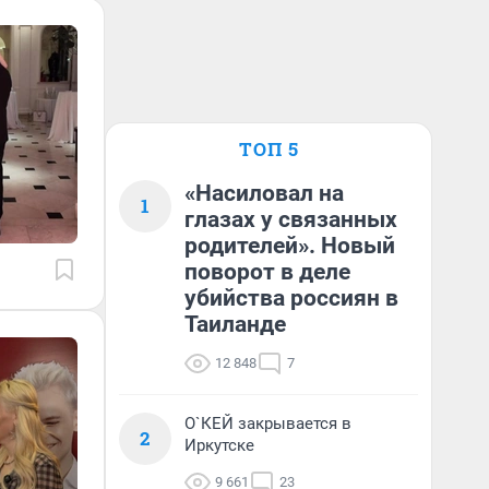
ТОП 5
«Насиловал на
1
глазах у связанных
родителей». Новый
поворот в деле
убийства россиян в
Таиланде
12 848
7
О`КЕЙ закрывается в
2
Иркутске
9 661
23