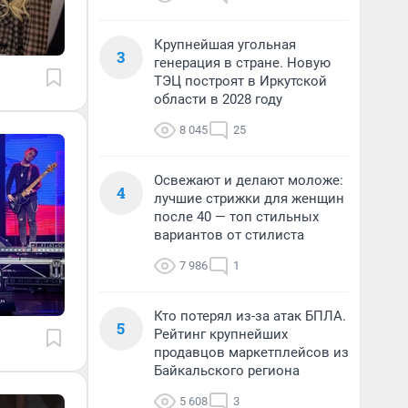
Крупнейшая угольная
3
генерация в стране. Новую
ТЭЦ построят в Иркутской
области в 2028 году
8 045
25
Освежают и делают моложе:
4
лучшие стрижки для женщин
после 40 — топ стильных
вариантов от стилиста
7 986
1
Кто потерял из-за атак БПЛА.
5
Рейтинг крупнейших
продавцов маркетплейсов из
Байкальского региона
5 608
3