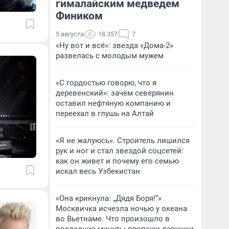
гималайским медведем
Фиником
5 августа
18 357
7
«Ну вот и всё»: звезда «Дома-2»
развелась с молодым мужем
«С гордостью говорю, что я
деревенский»: зачем северянин
оставил нефтяную компанию и
переехал в глушь на Алтай
«Я не жалуюсь». Строитель лишился
рук и ног и стал звездой соцсетей:
как он живет и почему его семью
искал весь Узбекистан
«Она крикнула: „Дядя Боря!“»
Москвичка исчезла ночью у океана
во Вьетнаме. Что произошло в