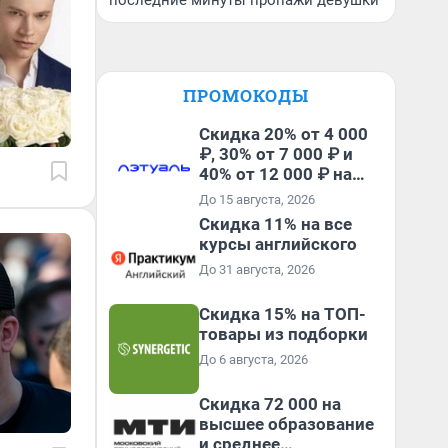
последние минуты пропажи девушки
ПРОМОКОДЫ
Скидка 20% от 4 000
₽, 30% от 7 000 ₽ и
40% от 12 000 ₽ на
первый и все
До 15 августа, 2026
повторные заказы по
Скидка 11% на все
промокоду ТРЕНД
курсы английского
До 31 августа, 2026
Скидка 15% на ТОП-
товары из подборки
До 6 августа, 2026
Скидка 72 000 на
высшее образование
и среднее