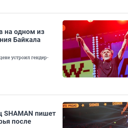
в на одном из
ния Байкала
цене устроил гендер-
ец SHAMAN пишет
рья после