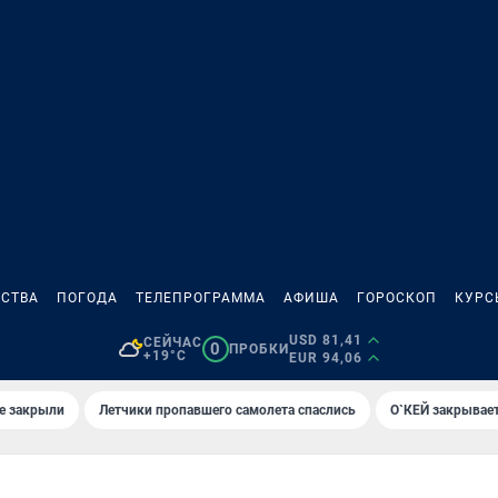
СТВА
ПОГОДА
ТЕЛЕПРОГРАММА
АФИША
ГОРОСКОП
КУРС
USD 81,41
СЕЙЧАС
0
ПРОБКИ
+19°C
EUR 94,06
е закрыли
Летчики пропавшего самолета спаслись
О`КЕЙ закрывает