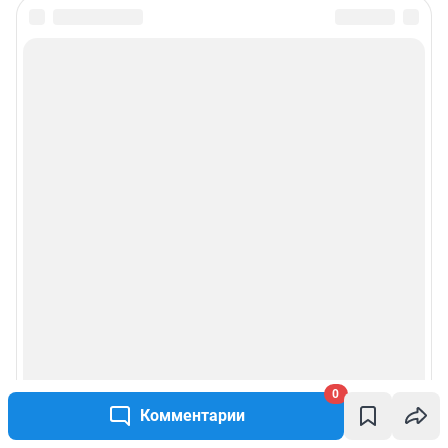
Информация об ограничениях
Политика использования cookies
Рекомендательные системы
Пользовательское соглашение сервиса «Подписка без баннерной
рекламы»
Политика конфиденциальности и обработки персональных данных и
правила использования сайта
© ООО «Сеть городских порталов»
© ООО «Интернет Технологии»
0
Комментарии