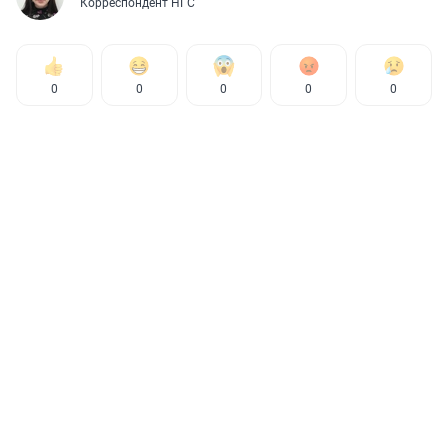
Корреспондент НГС
0
0
0
0
0