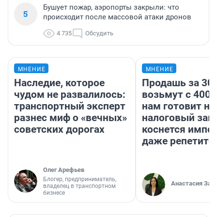
Бушует пожар, аэропорты закрыли: что
5
происходит после массовой атаки дронов
4 735
Обсудить
МНЕНИЕ
МНЕНИЕ
Наследие, которое
Продашь за 300
чудом не развалилось:
возьмут с 4000
транспортный эксперт
нам готовит н
разнес миф о «вечных»
налоговый зако
советских дорогах
коснется импор
даже репетито
Олег Арефьев
Блогер, предприниматель,
Анастасия Зав
владелец в транспортном
бизнесе