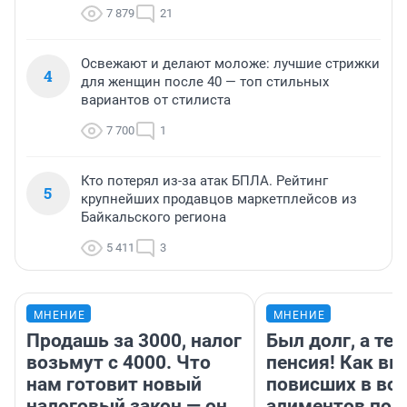
7 879
21
Освежают и делают моложе: лучшие стрижки
4
для женщин после 40 — топ стильных
вариантов от стилиста
7 700
1
Кто потерял из-за атак БПЛА. Рейтинг
5
крупнейших продавцов маркетплейсов из
Байкальского региона
5 411
3
МНЕНИЕ
МНЕНИЕ
Продашь за 3000, налог
Был долг, а те
возьмут с 4000. Что
пенсия! Как вм
нам готовит новый
повисших в во
налоговый закон — он
алиментов пол