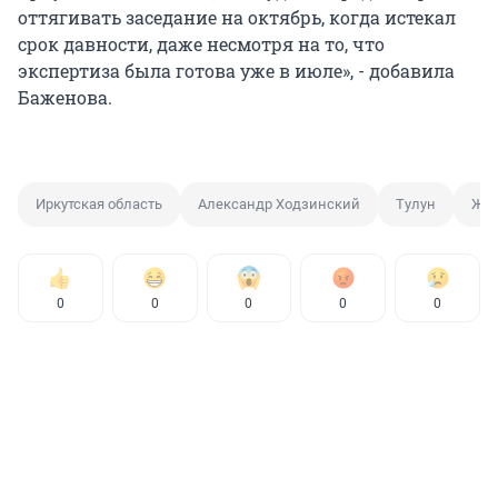
оттягивать заседание на октябрь, когда истекал
срок давности, даже несмотря на то, что
экспертиза была готова уже в июле», - добавила
Баженова.
Иркутская область
Александр Ходзинский
Тулун
Жур
0
0
0
0
0