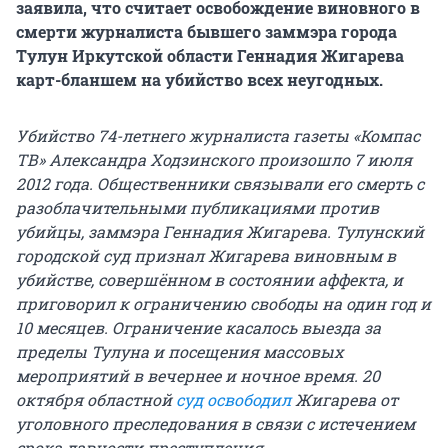
заявила, что считает освобождение виновного в
смерти журналиста бывшего заммэра города
Тулун Иркутской области Геннадия Жигарева
карт-бланшем на убийство всех неугодных.
Убийство 74-летнего журналиста газеты «Компас
ТВ» Александра Ходзинского произошло 7 июля
2012 года. Общественники связывали его смерть с
разоблачительными публикациями против
убийцы, заммэра Геннадия Жигарева. Тулунский
городской суд признал Жигарева виновным в
убийстве, совершённом в состоянии аффекта, и
приговорил к ограничению свободы на один год и
10 месяцев. Ограничение касалось выезда за
пределы Тулуна и посещения массовых
мероприятий в вечернее и ночное время. 20
октября областной
суд освободил
Жигарева от
уголовного преследования в связи с истечением
срока давности преступления.