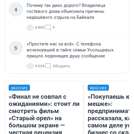
Почему так дико дорого? Владелица
4
гостевого дома объяснила причины
недешёвого отдыха на Байкале
4 800
9
«Простите нас за всё». С телефона
5
исчезнувшей в тайге семьи Усольцевых
пришло леденящее душу сообщение
4 634
Обсудить
МНЕНИЕ
МНЕНИЕ
«Финал не совпал с
«Покупаешь ко
ожиданиями»: стоит ли
мешке»:
смотреть фильм
предпринимат
«Старый орел» на
рассказала, как
большом экране —
самом деле ус
честная рецензия
бизнес со скл