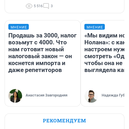
5 516
3
МНЕНИЕ
МНЕНИЕ
Продашь за 3000, налог
«Мы видим нов
возьмут с 4000. Что
Нолана»: с как
нам готовит новый
настроем нужн
налоговый закон — он
смотреть «Оди
коснется импорта и
чтобы она не
даже репетиторов
выглядела как
Анастасия Завгородняя
Надежда Губар
РЕКОМЕНДУЕМ