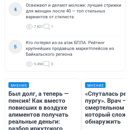
Освежают и делают моложе: лучшие стрижки
4
для женщин после 40 — топ стильных
вариантов от стилиста
7 821
1
Кто потерял из-за атак БПЛА. Рейтинг
5
крупнейших продавцов маркетплейсов из
Байкальского региона
5 498
3
МНЕНИЕ
МНЕНИЕ
Был долг, а теперь —
«Спуталась реч
пенсия! Как вместо
пургу». Врач — 
повисших в воздухе
смертельном д
алиментов получать
который слож
реальные деньги:
обнаружить
разбор иркутского