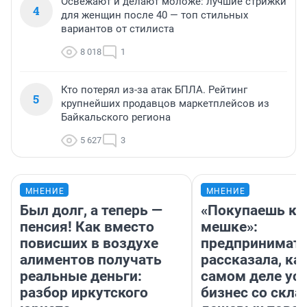
Освежают и делают моложе: лучшие стрижки
4
для женщин после 40 — топ стильных
вариантов от стилиста
8 018
1
Кто потерял из-за атак БПЛА. Рейтинг
5
крупнейших продавцов маркетплейсов из
Байкальского региона
5 627
3
МНЕНИЕ
МНЕНИЕ
Был долг, а теперь —
«Покупаешь ко
пенсия! Как вместо
мешке»:
повисших в воздухе
предпринимат
алиментов получать
рассказала, как
реальные деньги:
самом деле ус
разбор иркутского
бизнес со скл