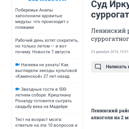
Суд Ирк
Побережье Анапы
суррогат
заполонили ядовитые
медузы: что происходит с
пляжами
Ленинский 
суррогатног
Рабочий день хотят сократить,
но только летом — и вот
почему. Новости 7 августа
23 декабря 2016, 19:01
Нагиева не узнать! Как
Написать
выглядели звезды культовой
«Каменской» 27 лет назад
Звездные гости в 500-
летнем соборе: Криштиану
Роналду готовится сыграть
свадьбу века на Мадейре
Ленинский райо
алкоголя на 2 м
Тест на возраст мозга:
ответьте на эти 10 вопросов и