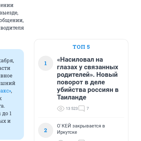
лении
выезде,
ообщении,
 водителя
ТОП 5
«Насиловал на
абря,
1
глазах у связанных
асти
родителей». Новый
овное
поворот в деле
ашний
убийства россиян в
акс»
,
Таиланде
х
а.
13 523
7
 до 1
ых и
О`КЕЙ закрывается в
2
Иркутске