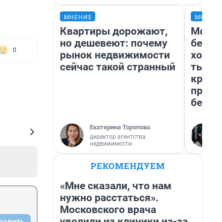
МНЕНИЕ
МНЕНИ
Квартиры дорожают,
Мой б
но дешевеют: почему
береж
0
рынок недвижимости
хотел
сейчас такой странный
тысяч
креди
приех
безоп
Екатерина Торопова
директор агентства
недвижимости
РЕКОМЕНДУЕМ
«Мне сказали, что нам
нужно расстаться».
Московского врача
уволили из клиники из-за
равить