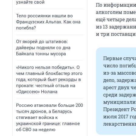
узнайте свой
По информации 
алкоголем поме
Тело россиянки нашли во
ещё четыре дела
Французских Альпах. Как она
из 13 задержан
погибла?
и три поставщи
От якорей до штативов:
дайверы подняли со дна
Байкала тонны мусора
Первые случ
число погиб
«Никого нельзя победить». О
из-за массов
чем главный блокбастер этого
года, который бьет рекорды в
дело, задерж
прокате: честный отзыв на
арест двух 
«Одиссею» Нолана
среди задерж
муниципалит
Россию атаковали больше 200
Президент Р
тысяч дронов, а Беларусь
июля 2017 го
стягивает войска к
лекарственны
украинской границе: главное
об СВО за неделю