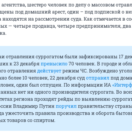
агентства, шестеро человек по делу о массовом отрав
щены под домашний арест, один – под подпиской о не
 находятся на рассмотрении суда. Как отмечается в с
ных — четыре продавца, четыре предпринимателя, два
ка.
аи отравления суррогатом были зафиксированы 17 дек
ших к 23 декабря
превысило
70 человек. В городе и обл
ого отравления
действует
режим ЧС. Возбуждено угол
ано более 10 человек, 22 декабря суд
отправил
под дом
человек, один был отпущен. По информации ИА
«Интерф
анных нет ни одного производителя суррогата. Во все
етах региона проходят рейды по выявлению суррогат
оссии Владимир Путин
поручил
правительству страны
да ужесточить правила производства и оборота бытов
х товаров со спиртом.