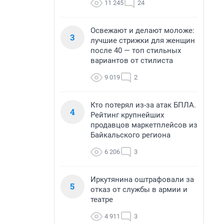
11 245
24
Освежают и делают моложе:
3
лучшие стрижки для женщин
после 40 — топ стильных
вариантов от стилиста
9 019
2
Кто потерял из-за атак БПЛА.
4
Рейтинг крупнейших
продавцов маркетплейсов из
Байкальского региона
6 206
3
Иркутянина оштрафовали за
5
отказ от службы в армии и
театре
4 911
3