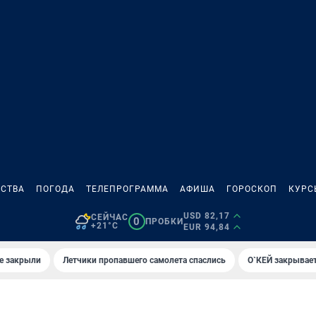
СТВА
ПОГОДА
ТЕЛЕПРОГРАММА
АФИША
ГОРОСКОП
КУРС
USD 82,17
СЕЙЧАС
0
ПРОБКИ
+21°C
EUR 94,84
е закрыли
Летчики пропавшего самолета спаслись
О`КЕЙ закрывает