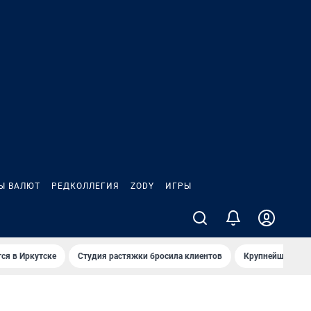
Ы ВАЛЮТ
РЕДКОЛЛЕГИЯ
ZODY
ИГРЫ
ся в Иркутске
Студия растяжки бросила клиентов
Крупнейшие про