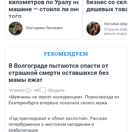
километров по Уралу на
бизнес со скл
машине — стоило ли оно
дешевых това
того
Наталья Шорох
Екатерина Литкевич
Открыла кофейн
деньги соцразв
РЕКОМЕНДУЕМ
В Волгограде пытаются спасти от
страшной смерти оставшихся без
мамы ежат
10 минут
145
Обсудить
«Мужчины не терпят конкуренции». Порнозвезда из
Екатеринбурга впервые показала своего мужа
«Год преследовал и облил кислотой». Рассказ
петербурженки о жестоком нападении и
реабилитации