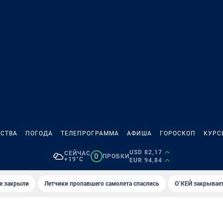
СТВА
ПОГОДА
ТЕЛЕПРОГРАММА
АФИША
ГОРОСКОП
КУРС
USD 82,17
СЕЙЧАС
0
ПРОБКИ
+19°C
EUR 94,84
е закрыли
Летчики пропавшего самолета спаслись
О`КЕЙ закрывает