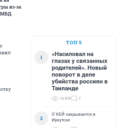
тры из-за
 МВД.
ТОП 5
о
равил
«Насиловал на
1
глазах у связанных
родителей». Новый
поворот в деле
убийства россиян в
Таиланде
ботку
13 575
7
О`КЕЙ закрывается в
2
Иркутске