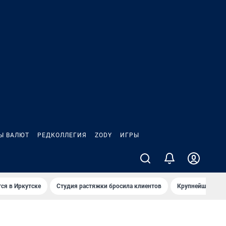
Ы ВАЛЮТ
РЕДКОЛЛЕГИЯ
ZODY
ИГРЫ
ся в Иркутске
Студия растяжки бросила клиентов
Крупнейшие про