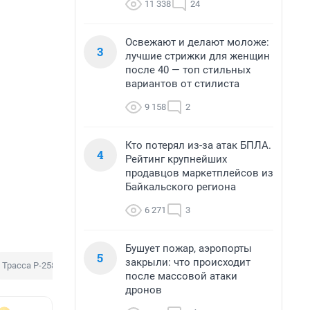
11 338
24
Освежают и делают моложе:
3
лучшие стрижки для женщин
после 40 — топ стильных
вариантов от стилиста
9 158
2
Кто потерял из-за атак БПЛА.
4
Рейтинг крупнейших
продавцов маркетплейсов из
Байкальского региона
6 271
3
Бушует пожар, аэропорты
5
закрыли: что происходит
Трасса Р-258 Байкал
после массовой атаки
дронов