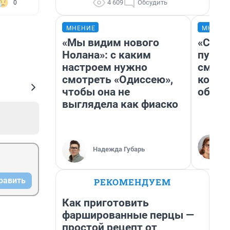
4 609
Обсудить
0
МНЕНИЕ
МНЕНИ
«Мы видим нового
«Спут
Нолана»: с каким
пургу»
настроем нужно
смерт
смотреть «Одиссею»,
котор
чтобы она не
обнар
выглядела как фиаско
Надежда Губарь
равить
РЕКОМЕНДУЕМ
Как приготовить
фаршированные перцы —
простой рецепт от