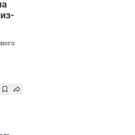
на
из-
ного
а на