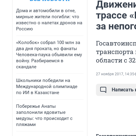
Движени
Дома и автомобили в огне,
трассе «
мирные жители погибли: что
известно о налетах дронов на
за непо
Россию
Госавтоинс
«Колобок» собрал 100 млн за
два дня проката, но фанаты
транспорта 
Человека-паука объявили ему
области с 3
войну. Разбираемся в
скандале
27 ноября 2017, 14:35
Школьники победили на
Международной олимпиаде
Написать
по ИИ в Казахстане
Побережье Анапы
заполонили ядовитые
медузы: что происходит с
пляжами
Госавтоинспекц