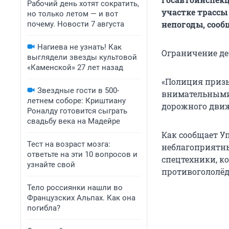
Рабочий день хотят сократить,
участке трассы 
но только летом — и вот
непогоды, сооб
почему. Новости 7 августа
Нагиева не узнать! Как
Ограничение дей
выглядели звезды культовой
«Каменской» 27 лет назад
«Полиция призы
Звездные гости в 500-
внимательными 
летнем соборе: Криштиану
дорожного движ
Роналду готовится сыграть
свадьбу века на Мадейре
Как сообщает У
Тест на возраст мозга:
неблагоприятны
ответьте на эти 10 вопросов и
спецтехники, к
узнайте свой
противогололё
Тело россиянки нашли во
Французских Альпах. Как она
погибла?