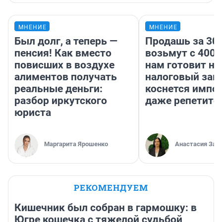
МНЕНИЕ
МНЕНИЕ
Был долг, а теперь —
Продашь за 300
пенсия! Как вместо
возьмут с 4000
повисших в воздухе
нам готовит н
алиментов получать
налоговый зако
реальные деньги:
коснется импор
разбор иркутского
даже репетито
юриста
Маргарита Ярошенко
Анастасия Зав
РЕКОМЕНДУЕМ
Кишечник был собран в гармошку: в
Югре кошечка с тяжелой судьбой