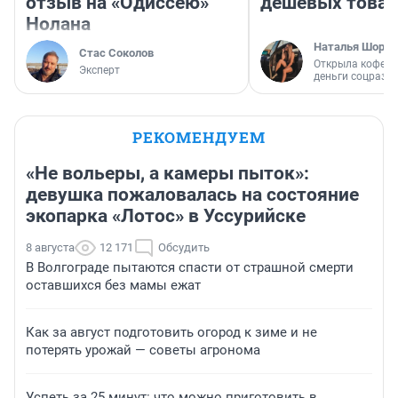
отзыв на «Одиссею»
дешевых това
Нолана
Наталья Шорох
Стас Соколов
Открыла кофейн
Эксперт
деньги соцразв
РЕКОМЕНДУЕМ
«Не вольеры, а камеры пыток»:
девушка пожаловалась на состояние
экопарка «Лотос» в Уссурийске
8 августа
12 171
Обсудить
В Волгограде пытаются спасти от страшной смерти
оставшихся без мамы ежат
Как за август подготовить огород к зиме и не
потерять урожай — советы агронома
Успеть за 25 минут: что можно приготовить в