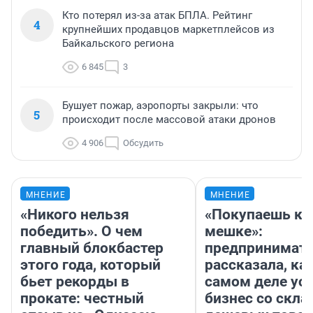
Кто потерял из-за атак БПЛА. Рейтинг
4
крупнейших продавцов маркетплейсов из
Байкальского региона
6 845
3
Бушует пожар, аэропорты закрыли: что
5
происходит после массовой атаки дронов
4 906
Обсудить
МНЕНИЕ
МНЕНИЕ
«Никого нельзя
«Покупаешь ко
победить». О чем
мешке»:
главный блокбастер
предпринимат
этого года, который
рассказала, как
бьет рекорды в
самом деле ус
прокате: честный
бизнес со скл