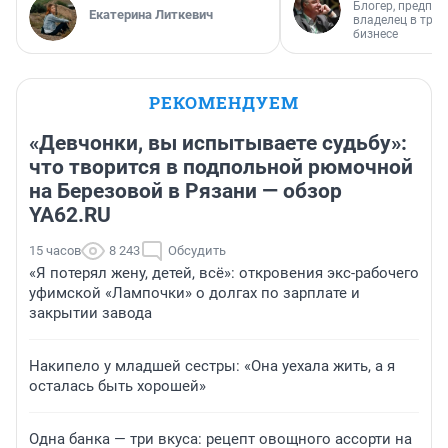
Блогер, предпри
Екатерина Литкевич
владелец в тра
бизнесе
РЕКОМЕНДУЕМ
«Девчонки, вы испытываете судьбу»:
что творится в подпольной рюмочной
на Березовой в Рязани — обзор
YA62.RU
15 часов
8 243
Обсудить
«Я потерял жену, детей, всё»: откровения экс-рабочего
уфимской «Лампочки» о долгах по зарплате и
закрытии завода
Накипело у младшей сестры: «Она уехала жить, а я
осталась быть хорошей»
Одна банка — три вкуса: рецепт овощного ассорти на