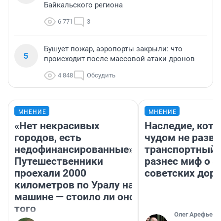
Байкальского региона
6 771
3
Бушует пожар, аэропорты закрыли: что
5
происходит после массовой атаки дронов
4 848
Обсудить
МНЕНИЕ
МНЕНИЕ
«Нет некрасивых
Наследие, кото
городов, есть
чудом не разва
недофинансированные».
транспортный 
Путешественники
разнес миф о 
проехали 2000
советских доро
километров по Уралу на
машине — стоило ли оно
того
Олег Арефьев