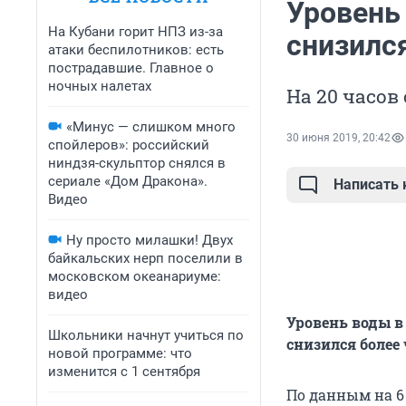
Уровень 
На Кубани горит НПЗ из-за
снизился
атаки беспилотников: есть
пострадавшие. Главное о
ночных налетах
На 20 часов 
«Минус — слишком много
30 июня 2019, 20:42
спойлеров»: российский
ниндзя-скульптор снялся в
сериале «Дом Дракона».
Написать
Видео
Ну просто милашки! Двух
байкальских нерп поселили в
московском океанариуме:
видео
Уровень воды в
Школьники начнут учиться по
снизился более
новой программе: что
изменится с 1 сентября
По данным на 6