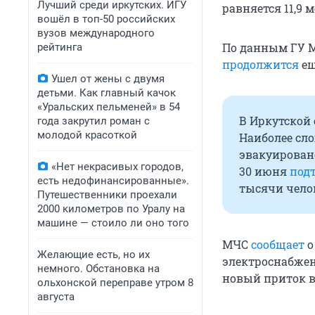
Лучший среди иркутских. ИГУ
равняется 11,9 
вошёл в топ-50 российских
вузов международного
По данным ГУ М
рейтинга
продолжится
ещ
Ушел от жены с двумя
детьми. Как главный качок
«Уральских пельменей» в 54
В Иркутской 
года закрутил роман с
молодой красоткой
Наиболее сло
эвакуировано
«Нет некрасивых городов,
30 июня
под
есть недофинансированные».
тысячи чело
Путешественники проехали
2000 километров по Уралу на
машине — стоило ли оно того
МЧС
сообщает
о
Желающие есть, но их
электроснабже
немного. Обстановка на
новый приток в
ольхонской переправе утром 8
августа