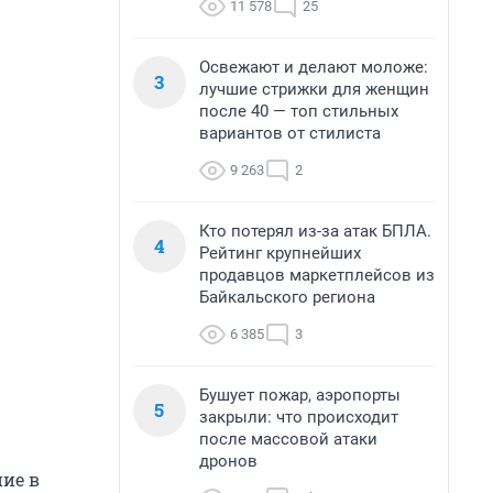
11 578
25
Освежают и делают моложе:
3
лучшие стрижки для женщин
после 40 — топ стильных
вариантов от стилиста
9 263
2
Кто потерял из-за атак БПЛА.
4
Рейтинг крупнейших
продавцов маркетплейсов из
Байкальского региона
6 385
3
Бушует пожар, аэропорты
5
закрыли: что происходит
после массовой атаки
дронов
ие в