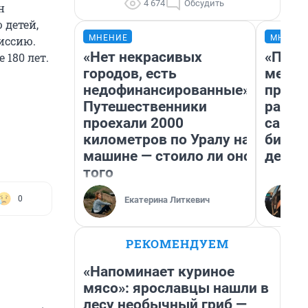
4 674
Обсудить
н
 детей,
МНЕНИЕ
МНЕНИ
иссию.
«Нет некрасивых
«Поку
 180 лет.
городов, есть
мешке
недофинансированные».
предп
Путешественники
расска
проехали 2000
самом
километров по Уралу на
бизне
машине — стоило ли оно
дешев
того
0
Екатерина Литкевич
РЕКОМЕНДУЕМ
«Напоминает куриное
мясо»: ярославцы нашли в
лесу необычный гриб —