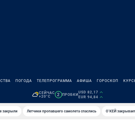
СТВА
ПОГОДА
ТЕЛЕПРОГРАММА
АФИША
ГОРОСКОП
КУРС
USD 82,17
СЕЙЧАС
2
ПРОБКИ
+20°C
EUR 94,84
е закрыли
Летчики пропавшего самолета спаслись
О`КЕЙ закрывает