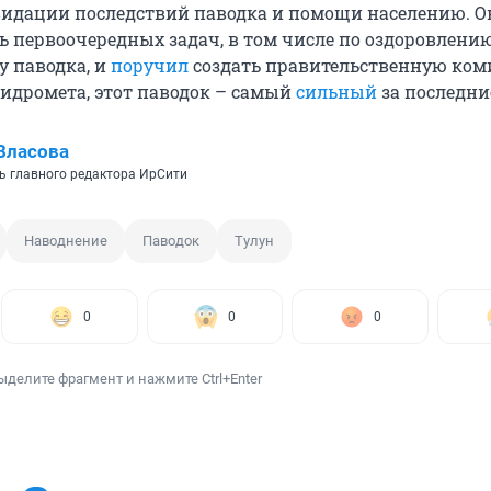
видации последствий паводка и помощи населению. О
 первоочередных задач, в том числе по оздоровлению
у паводка, и
поручил
создать правительственную ком
идромета, этот паводок – самый
сильный
за последние
Власова
ь главного редактора ИрСити
Наводнение
Паводок
Тулун
0
0
0
ыделите фрагмент и нажмите Ctrl+Enter