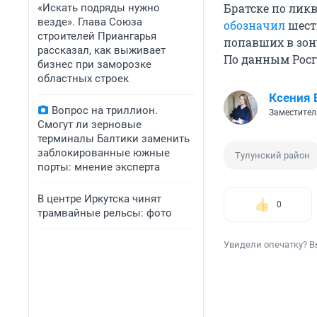
Братске по лик
«Искать подряды нужно
везде». Глава Союза
обозначил
шесть
строителей Приангарья
попавших в зон
рассказал, как выживает
По данным Росг
бизнес при заморозке
областных строек
Ксения 
Вопрос на триллион.
Заместител
Смогут ли зерновые
терминалы Балтики заменить
заблокированные южные
Тулунский район
порты: мнение эксперта
В центре Иркутска чинят
0
трамвайные рельсы: фото
Увидели опечатку? В