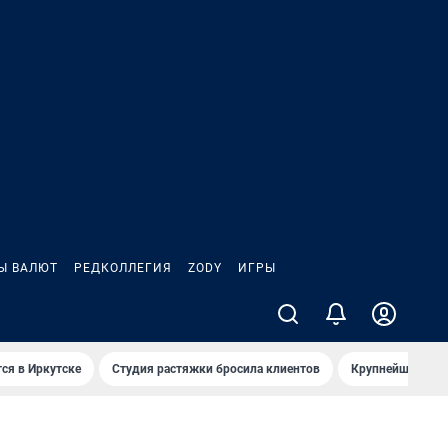
Ы ВАЛЮТ
РЕДКОЛЛЕГИЯ
ZODY
ИГРЫ
ся в Иркутске
Студия растяжки бросила клиентов
Крупнейшие про