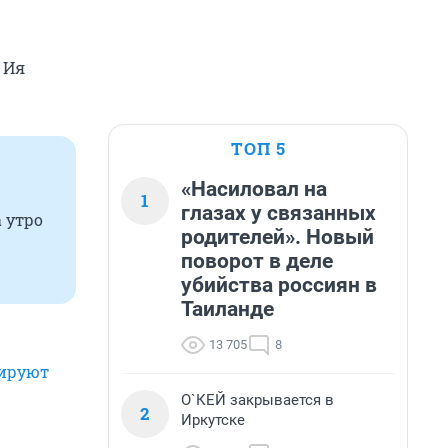
 Ия
ТОП 5
«Насиловал на
1
глазах у связанных
 утро
родителей». Новый
поворот в деле
убийства россиян в
Таиланде
13 705
8
ируют
О`КЕЙ закрывается в
2
Иркутске