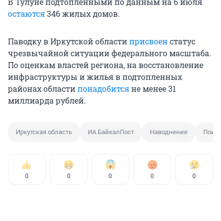
В Тулуне подтопленными по данным на 6 июля
остаются
346 жилых домов.
Паводку в Иркутской области
присвоен
статус
чрезвычайной ситуации федерального масштаба.
По оценкам властей региона, на восстановление
инфраструктуры и жилья в подтопленных
районах области
понадобится
не менее 31
миллиарда рублей.
Иркутская область
ИА БайкалПост
Наводнение
Поиск
0
0
0
0
0