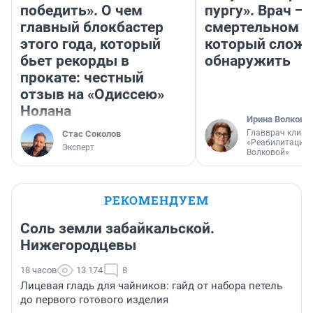
победить». О чем
пургу». Врач — 
главный блокбастер
смертельном д
этого года, который
который слож
бьет рекорды в
обнаружить
прокате: честный
отзыв на «Одиссею»
Нолана
Ирина Волкова
Главврач клини
Стас Соколов
«Реабилитация 
Эксперт
Волковой»
РЕКОМЕНДУЕМ
Соль земли забайкальской.
Нижегородцевы
18 часов
13 174
8
Лицевая гладь для чайников: гайд от набора петель
до первого готового изделия