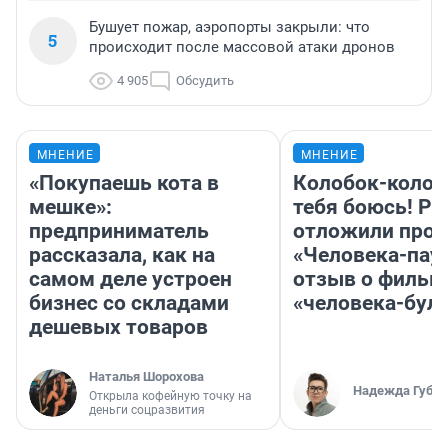
Бушует пожар, аэропорты закрыли: что
5
происходит после массовой атаки дронов
4 905
Обсудить
МНЕНИЕ
МНЕНИЕ
«Покупаешь кота в
Колобок-колобо
мешке»:
тебя боюсь! Ра
предприниматель
отложили прок
рассказала, как на
«Человека-пау
самом деле устроен
отзыв о фильм
бизнес со складами
«человека-бул
дешевых товаров
Наталья Шорохова
Надежда Губар
Открыла кофейную точку на
деньги соцразвития