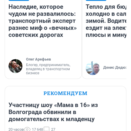
Наследие, которое
Тепло для бюд
чудом не развалилось:
холодно в сало
транспортный эксперт
зимой. Водител
разнес миф о «вечных»
ездит на элект
советских дорогах
плюсы и мину
Олег Арефьев
Блогер, предприниматель,
Денис Дедюхи
владелец в транспортном
бизнесе
РЕКОМЕНДУЕМ
Участницу шоу «Мама в 16» из
Волгограда обвинили в
домогательствах к младенцу
20 часов
17 648
27