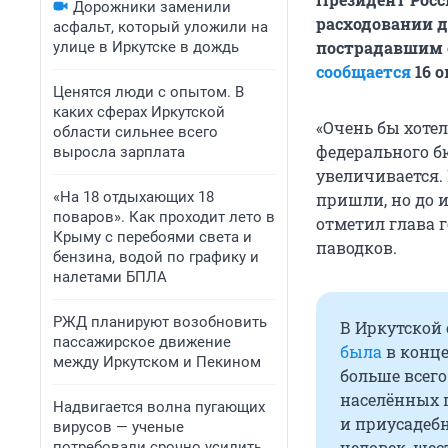
Дорожники заменили
расходовании 
асфальт, который уложили на
пострадавшим о
улице в Иркутске в дождь
сообщается
16 о
Ценятся люди с опытом. В
каких сферах Иркутской
«Очень бы хотел
области сильнее всего
федерального б
выросла зарплата
увеличивается. 
«На 18 отдыхающих 18
пришли, но до и
поваров». Как проходит лето в
отметил глава 
Крыму с перебоями света и
паводков.
бензина, водой по графику и
налетами БПЛА
РЖД планируют возобновить
В Иркутской 
пассажирское движение
была
в конце
между Иркутском и Пекином
больше всего
населённых 
Надвигается волна пугающих
и приусадебн
вирусов — ученые
человек, шес
потребовали срочно усилить