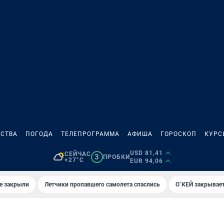
СТВА
ПОГОДА
ТЕЛЕПРОГРАММА
АФИША
ГОРОСКОП
КУРС
USD 81,41
СЕЙЧАС
3
ПРОБКИ
+27°C
EUR 94,06
е закрыли
Летчики пропавшего самолета спаслись
О`КЕЙ закрывает