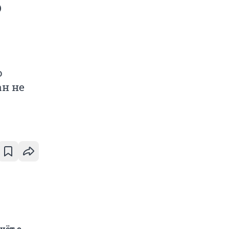
о
о
ан не
чёт о