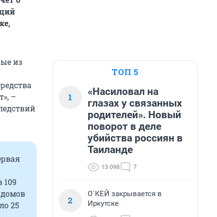
аций
ке,
ные из
ТОП 5
средства
«Насиловал на
1
», –
глазах у связанных
следствий
родителей». Новый
поворот в деле
убийства россиян в
Таиланде
ервая
13 098
7
 109
 домов
О`КЕЙ закрывается в
2
Иркутске
ло 25