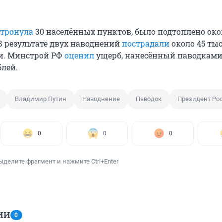
атронула
30 населённых пунктов, было подтоплено окол
В результате двух наводнений
пострадали
около 45 ты
и. Минстрой РФ
оценил
ущерб, нанесённый паводками 
лей.
Владимир Путин
Наводнение
Паводок
Президент Ро
0
0
0
ыделите фрагмент и нажмите Ctrl+Enter
ИИ
0