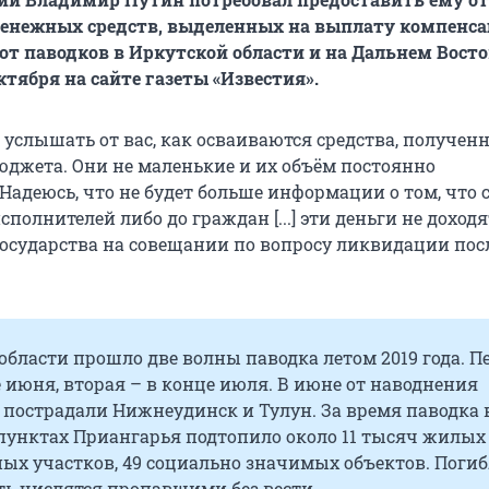
денежных средств, выделенных на выплату компенс
т паводков в Иркутской области и на Дальнем Восто
ктября на сайте газеты «Известия».
 услышать от вас, как осваиваются средства, получен
юджета. Они не маленькие и их объём постоянно
Надеюсь, что не будет больше информации о том, что 
сполнителей либо до граждан [...] эти деньги не доходят
государства на совещании по вопросу ликвидации по
области прошло две волны паводка летом 2019 года. П
 июня, вторая – в конце июля. В июне от наводнения
 пострадали Нижнеудинск и Тулун. За время паводка в
пунктах Приангарья подтопило около 11 тысяч жилых
ых участков, 49 социально значимых объектов. Погиб
ть числятся пропавшими без вести.