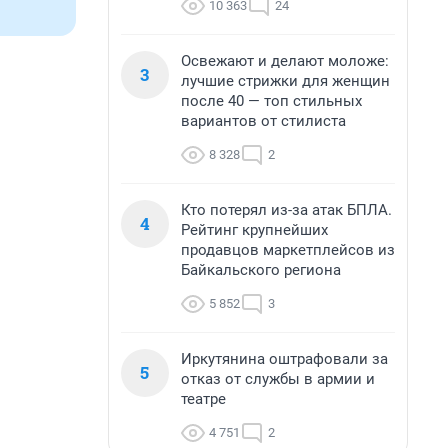
10 363
24
Освежают и делают моложе:
3
лучшие стрижки для женщин
после 40 — топ стильных
вариантов от стилиста
8 328
2
Кто потерял из-за атак БПЛА.
4
Рейтинг крупнейших
продавцов маркетплейсов из
Байкальского региона
5 852
3
Иркутянина оштрафовали за
5
отказ от службы в армии и
театре
4 751
2