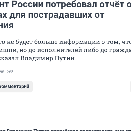
нт России потребовал отчёт 
ах для пострадавших от
ния
то не будет больше информации о том, чт
ишли, но до исполнителей либо до гражд
 сказал Владимир Путин.
690
 комментарий
ии Владимир Путин потребовал предоставить ему от