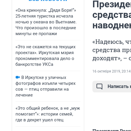
Президе
«Она крикнула: „Дядя Боря!“»
средств
25-летняя туристка исчезла
ночью у океана во Вьетнаме.
наводне
Что произошло в последние
минуты ее пропажи
«Надеюсь, ч
«Это не скажется на текущих
средства пр
проектах». Иркутская мэрия
доходят», –
прокомментировала дело о
банкротстве УКСа
16 октября 2019, 20:14
В Иркутске у уличных
фотографов изъяли четырех
Написать
сов — птиц отправили на
лечение
«Это общий ребенок, а не „муж
помогает“»: истории семей,
где в декрет ушел отец
Президент Росс