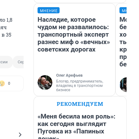
МНЕНИЕ
МНЕНИ
Наследие, которое
Мой б
о 1,8
чудом не развалилось:
береж
сяч
транспортный эксперт
хотел
в 35
разнес миф о «вечных»
тысяч
советских дорогах
креди
приех
ссии
Сергей Левченко
безоп
Олег Арефьев
Блогер, предприниматель,
0
владелец в транспортном
бизнесе
РЕКОМЕНДУЕМ
«Меня бесила моя роль»:
как сегодня выглядит
Пуговка из «Папиных
дочек»