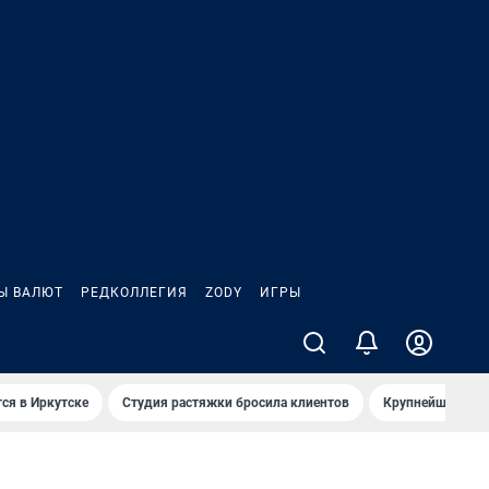
Ы ВАЛЮТ
РЕДКОЛЛЕГИЯ
ZODY
ИГРЫ
ся в Иркутске
Студия растяжки бросила клиентов
Крупнейшие про