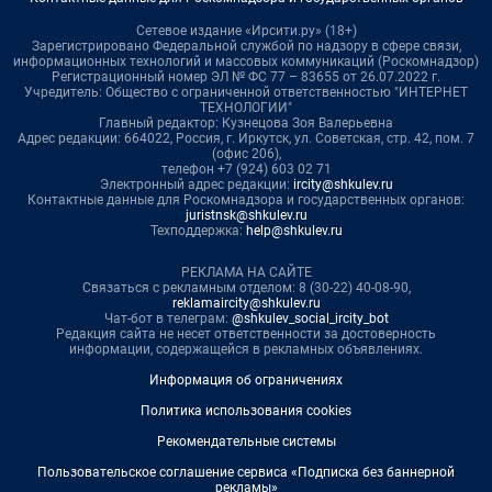
Сетевое издание «Ирсити.ру» (18+)
Зарегистрировано Федеральной службой по надзору в сфере связи,
информационных технологий и массовых коммуникаций (Роскомнадзор)
Регистрационный номер ЭЛ № ФС 77 – 83655 от 26.07.2022 г.
Учредитель: Общество с ограниченной ответственностью "ИНТЕРНЕТ
ТЕХНОЛОГИИ"
Главный редактор: Кузнецова Зоя Валерьевна
Адрес редакции: 664022, Россия, г. Иркутск, ул. Советская, стр. 42, пом. 7
(офис 206),
телефон +7 (924) 603 02 71
Электронный адрес редакции:
ircity@shkulev.ru
Контактные данные для Роскомнадзора и государственных органов:
juristnsk@shkulev.ru
Техподдержка:
help@shkulev.ru
РЕКЛАМА НА САЙТЕ
Связаться с рекламным отделом: 8 (30-22) 40-08-90,
reklamaircity@shkulev.ru
Чат-бот в телеграм:
@shkulev_social_ircity_bot
Редакция сайта не несет ответственности за достоверность
информации, содержащейся в рекламных объявлениях.
Информация об ограничениях
Политика использования cookies
Рекомендательные системы
Пользовательское соглашение сервиса «Подписка без баннерной
рекламы»