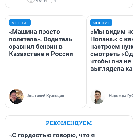
4 849
4
МНЕНИЕ
МНЕНИЕ
«Машина просто
«Мы видим нов
полетела». Водитель
Нолана»: с как
сравнил бензин в
настроем нужн
Казахстане и России
смотреть «Оди
чтобы она не
выглядела как
Анатолий Кузнецов
Надежда Губар
РЕКОМЕНДУЕМ
«С гордостью говорю, что я