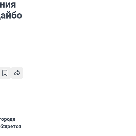
ения
дайбо
городе
общается