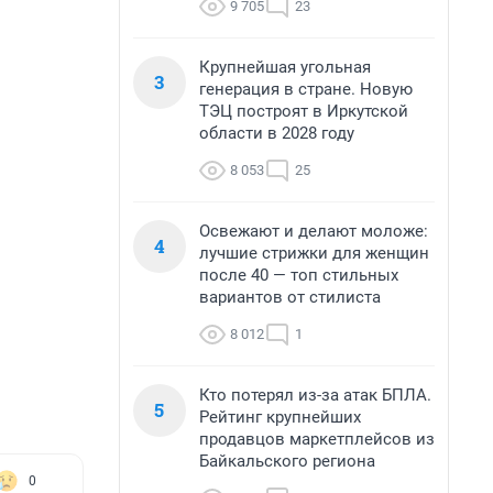
9 705
23
Крупнейшая угольная
3
генерация в стране. Новую
ТЭЦ построят в Иркутской
области в 2028 году
8 053
25
Освежают и делают моложе:
4
лучшие стрижки для женщин
после 40 — топ стильных
вариантов от стилиста
8 012
1
Кто потерял из-за атак БПЛА.
5
Рейтинг крупнейших
продавцов маркетплейсов из
Байкальского региона
0