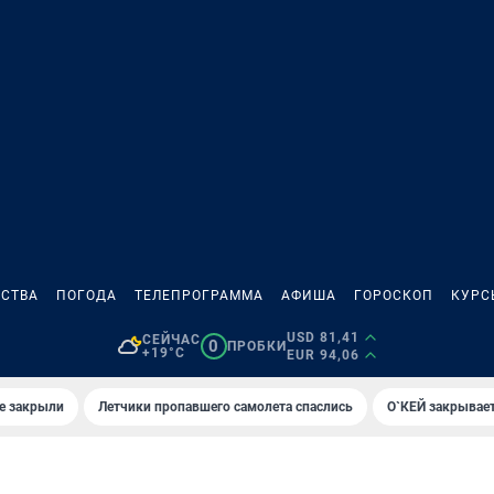
СТВА
ПОГОДА
ТЕЛЕПРОГРАММА
АФИША
ГОРОСКОП
КУРС
USD 81,41
СЕЙЧАС
0
ПРОБКИ
+19°C
EUR 94,06
е закрыли
Летчики пропавшего самолета спаслись
О`КЕЙ закрывает