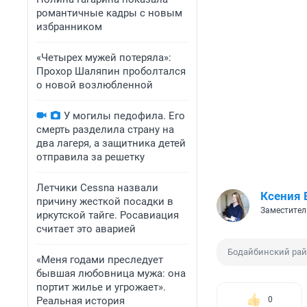
романтичные кадры с новым
избранником
«Четырех мужей потеряла»:
Прохор Шаляпин проболтался
о новой возлюбленной
У могилы педофила. Его
смерть разделила страну на
два лагеря, а защитника детей
отправила за решетку
Летчики Cessna назвали
Ксения 
причину жесткой посадки в
Заместител
иркутской тайге. Росавиация
считает это аварией
Бодайбинский ра
«Меня годами преследует
бывшая любовница мужа: она
портит жилье и угрожает».
Реальная история
0