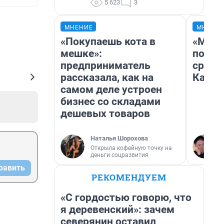
5 623
3
МНЕНИЕ
МНЕНИ
«Покупаешь кота в
«Маши
мешке»:
полет
предприниматель
сравн
рассказала, как на
Казах
самом деле устроен
бизнес со складами
дешевых товаров
Наталья Шорохова
Открыла кофейную точку на
деньги соцразвития
равить
РЕКОМЕНДУЕМ
«С гордостью говорю, что
я деревенский»: зачем
северянин оставил