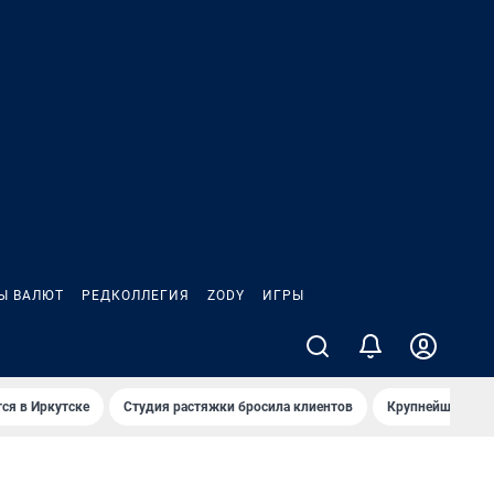
Ы ВАЛЮТ
РЕДКОЛЛЕГИЯ
ZODY
ИГРЫ
ся в Иркутске
Студия растяжки бросила клиентов
Крупнейшие про