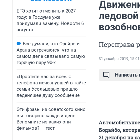
Движени
ЕГЭ хотят отменить к 2027
ледовой
году: в Госдуме уже
придумали замену. Новости 6
возобно
августа
Переправа ра
Все думали, что Орейро и
Арана встречаются: что на
самом деле связывало самую
31 декабря 2019, 15:01
горячую пару 90-х
Написать
«Простите нас за всё». С
телефона исчезнувшей в тайге
семьи Усольцевых пришло
леденящее душу сообщение
Эти фразы из советского кино
вы говорите каждый день.
Вспомните из каких они
Автомобильное 
фильмов? — тест
Бодайбо, котор
31 декабря на 