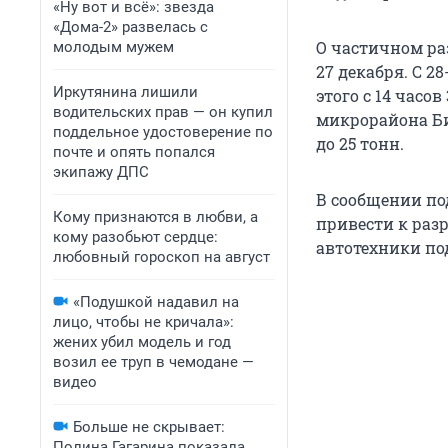
«Ну вот и всё»: звезда
«Дома-2» развелась с
О частичном ра
молодым мужем
27 декабря. С 2
Иркутянина лишили
этого с 14 часо
водительских прав — он купил
микрорайона Би
поддельное удостоверение по
до 25 тонн.
почте и опять попался
экипажу ДПС
В сообщении по
Кому признаются в любви, а
привести к раз
кому разобьют сердце:
автотехники под
любовный гороскоп на август
«Подушкой надавил на
лицо, чтобы не кричала»:
жених убил модель и год
возил ее труп в чемодане —
видео
Больше не скрывает:
Полина Гагарина показала