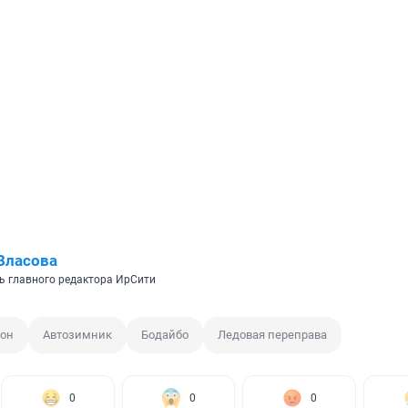
Власова
ь главного редактора ИрСити
йон
Автозимник
Бодайбо
Ледовая переправа
0
0
0