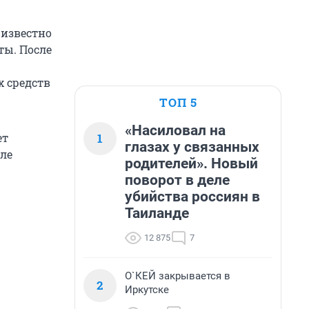
известно
ты. После
 средств
ТОП 5
«Насиловал на
1
ет
глазах у связанных
ле
родителей». Новый
поворот в деле
убийства россиян в
Таиланде
12 875
7
О`КЕЙ закрывается в
2
Иркутске