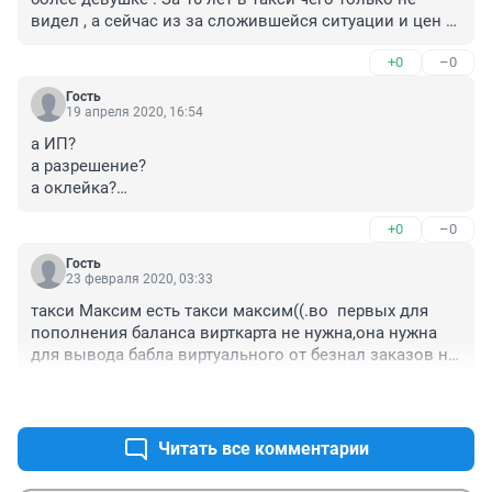
видел , а сейчас из за сложившейся ситуации и цен 
на топливо заработать в максим стало не реально , 
+0
–0
думаю зарабатывают только электрички типо Nissan 
life , такой расклад скоро уберёт из такси все ДВС , 
Гость
пассажиры всё чаще попадаются не понимающие 
19 апреля 2020, 16:54
сути происходящего , оббижающиеся на цены и 
а ИП?
вообще не способные понять водителя , который за 
а разрешение?
по сути какие-то гроши которые остаются ему после 
а оклейка?
уплаты процентов всех издержек на топливо и 
нелегалка
обслуживание авто ещё пытаются хоть как то 
+0
–0
заработать . 
Гость
23 февраля 2020, 03:33
такси Максим есть такси максим((.во  первых для 
пополнения баланса вирткарта не нужна,она нужна 
для вывода бабла виртуального от безнал заказов на 
банккарту.я работая там зарабатывал около 10-12тыр 
+2
–0
в неделю без процента и бенза,ц нас комиссия 10пр 
по авто и 12 самовыбор
Читать все комментарии