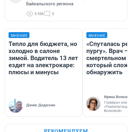
Байкальского региона
5 556
3
МНЕНИЕ
МНЕНИЕ
Тепло для бюджета, но
«Спуталась реч
холодно в салоне
пургу». Врач — 
зимой. Водитель 13 лет
смертельном д
ездит на электрокаре:
который слож
плюсы и минусы
обнаружить
Ирина Волкова
Главврач клини
Денис Дедюхин
«Реабилитация 
Волковой»
РЕКОМЕНДУЕМ