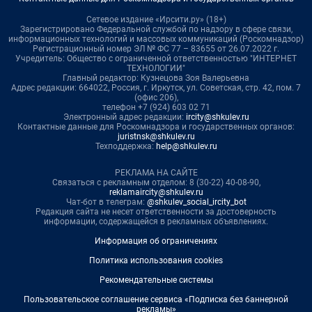
Сетевое издание «Ирсити.ру» (18+)
Зарегистрировано Федеральной службой по надзору в сфере связи,
информационных технологий и массовых коммуникаций (Роскомнадзор)
Регистрационный номер ЭЛ № ФС 77 – 83655 от 26.07.2022 г.
Учредитель: Общество с ограниченной ответственностью "ИНТЕРНЕТ
ТЕХНОЛОГИИ"
Главный редактор: Кузнецова Зоя Валерьевна
Адрес редакции: 664022, Россия, г. Иркутск, ул. Советская, стр. 42, пом. 7
(офис 206),
телефон +7 (924) 603 02 71
Электронный адрес редакции:
ircity@shkulev.ru
Контактные данные для Роскомнадзора и государственных органов:
juristnsk@shkulev.ru
Техподдержка:
help@shkulev.ru
РЕКЛАМА НА САЙТЕ
Связаться с рекламным отделом: 8 (30-22) 40-08-90,
reklamaircity@shkulev.ru
Чат-бот в телеграм:
@shkulev_social_ircity_bot
Редакция сайта не несет ответственности за достоверность
информации, содержащейся в рекламных объявлениях.
Информация об ограничениях
Политика использования cookies
Рекомендательные системы
Пользовательское соглашение сервиса «Подписка без баннерной
рекламы»