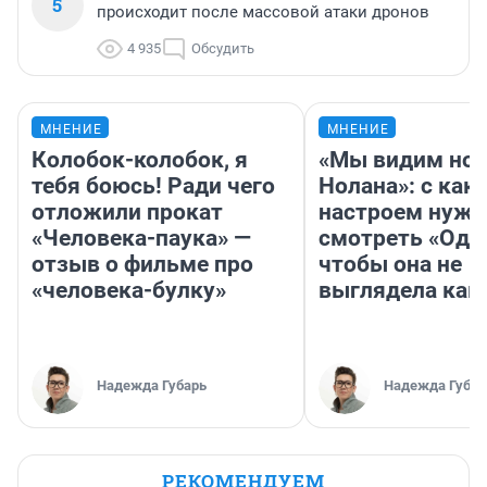
5
происходит после массовой атаки дронов
4 935
Обсудить
МНЕНИЕ
МНЕНИЕ
Колобок-колобок, я
«Мы видим нов
тебя боюсь! Ради чего
Нолана»: с как
отложили прокат
настроем нужн
«Человека-паука» —
смотреть «Оди
отзыв о фильме про
чтобы она не
«человека-булку»
выглядела как
Надежда Губарь
Надежда Губар
РЕКОМЕНДУЕМ