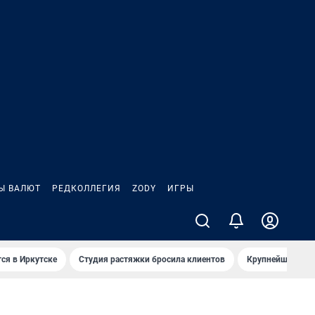
Ы ВАЛЮТ
РЕДКОЛЛЕГИЯ
ZODY
ИГРЫ
ся в Иркутске
Студия растяжки бросила клиентов
Крупнейшие про