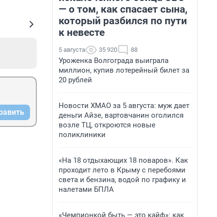
— о том, как спасает сына,
который разбился по пути
к невесте
5 августа
35 920
88
Уроженка Волгограда выиграла
миллион, купив лотерейный билет за
20 рублей
Новости ХМАО за 5 августа: муж дает
равить
деньги Айзе, вартовчанин оголился
возле ТЦ, откроются новые
поликлиники
«На 18 отдыхающих 18 поваров». Как
проходит лето в Крыму с перебоями
света и бензина, водой по графику и
налетами БПЛА
«Чемпионкой быть — это кайф»: как