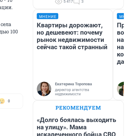
5 417
3
ации.
МНЕНИЕ
МНЕНИ
 села
Квартиры дорожают,
Прода
дью 100
но дешевеют: почему
возьм
рынок недвижимости
нам г
сейчас такой странный
налог
косне
даже 
Екатерина Торопова
директор агентства
недвижимости
0
РЕКОМЕНДУЕМ
«Долго боялась выходить
на улицу». Мама
искалеченного бойца СВО