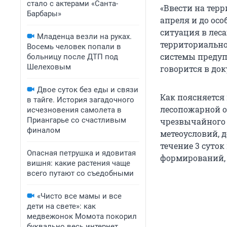
стало с актерами «Санта-
«Ввести на тер
Барбары»
апреля и до ос
ситуация в лес
Младенца везли на руках.
территориально
Восемь человек попали в
системы предуп
больницу после ДТП под
Шелеховым
говорится в док
Двое суток без еды и связи
Как поясняется
в тайге. История загадочного
лесопожарной о
исчезновения самолета в
Приангарье со счастливым
чрезвычайного 
финалом
метеоусловий, 
течение 3 суто
Опасная петрушка и ядовитая
формирований, 
вишня: какие растения чаще
всего путают со съедобными
«Чисто все мамы и все
дети на свете»: как
медвежонок Момота покорил
буквально весь интернет.