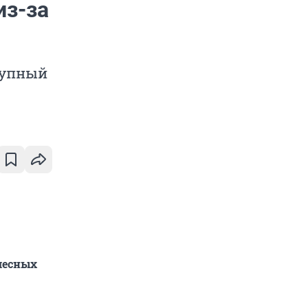
из-за
рупный
лесных