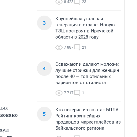
8 423
23
Крупнейшая угольная
3
генерация в стране. Новую
ТЭЦ построят в Иркутской
области в 2028 году
7 887
21
Освежают и делают моложе:
4
лучшие стрижки для женщин
после 40 — топ стильных
вариантов от стилиста
7 717
1
ных
Кто потерял из-за атак БПЛА.
5
твовано
Рейтинг крупнейших
продавцов маркетплейсов из
Байкальского региона
ухую
 - то