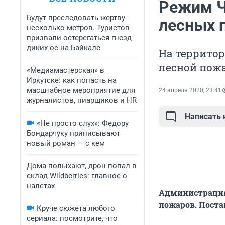
Режим Ч
Будут преследовать жертву
лесных 
несколько метров. Туристов
призвали остерегаться гнезд
диких ос на Байкале
На территор
лесной пожа
«Медиамастерская» в
Иркутске: как попасть на
масштабное мероприятие для
24 апреля 2020, 23:41
журналистов, пиарщиков и HR
Написать
«Не просто слух»: Федору
Бондарчуку приписывают
новый роман — с кем
Дома полыхают, дрон попал в
склад Wildberries: главное о
налетах
Администрация 
пожаров. Поста
Круче сюжета любого
сериала: посмотрите, что