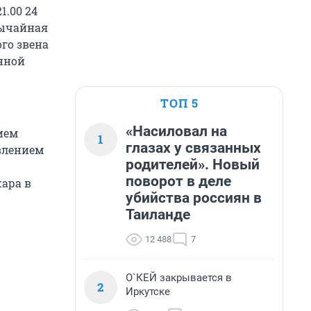
1.00 24
вычайная
го звена
нной
ТОП 5
«Насиловал на
ием
1
глазах у связанных
влением
родителей». Новый
поворот в деле
жара в
убийства россиян в
Таиланде
12 488
7
О`КЕЙ закрывается в
2
Иркутске