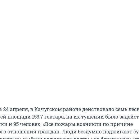
 24 апреля, в Качугском районе действовало семь лес
ей площади 153,7 гектара, на их тушении было задейс
ики и 95 человек. «Все пожары возникли по причине
ого отношения граждан. Люди бездумно поджигают с
зугодьях, рыбаки разжигают костры по берегам рек, кто