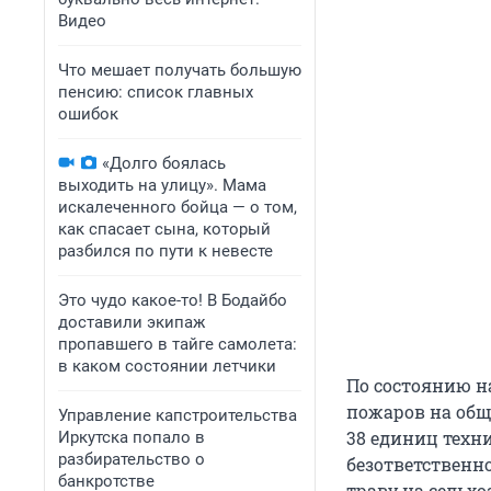
Видео
Что мешает получать большую
пенсию: список главных
ошибок
«Долго боялась
выходить на улицу». Мама
искалеченного бойца — о том,
как спасает сына, который
разбился по пути к невесте
Это чудо какое-то! В Бодайбо
доставили экипаж
пропавшего в тайге самолета:
в каком состоянии летчики
По состоянию на
пожаров на общ
Управление капстроительства
38 единиц техн
Иркутска попало в
разбирательство о
безответственн
банкротстве
траву на сельхо