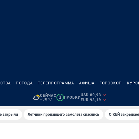
СТВА
ПОГОДА
ТЕЛЕПРОГРАММА
АФИША
ГОРОСКОП
КУРС
USD 80,93
СЕЙЧАС
3
ПРОБКИ
+30°C
EUR 93,19
е закрыли
Летчики пропавшего самолета спаслись
О`КЕЙ закрывает