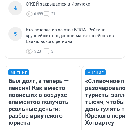
О`КЕЙ закрывается в Иркутске
4
6 688
21
Кто потерял из-за атак БПЛА. Рейтинг
5
крупнейших продавцов маркетплейсов из
Байкальского региона
5 231
3
МНЕНИЕ
МНЕНИЕ
Был долг, а теперь —
«Сливочное пи
пенсия! Как вместо
разочаровало»
повисших в воздухе
туристы запла
алиментов получать
тысяч, чтобы 
реальные деньги:
день гулять по
разбор иркутского
Юрского перио
юриста
Хогвартсу