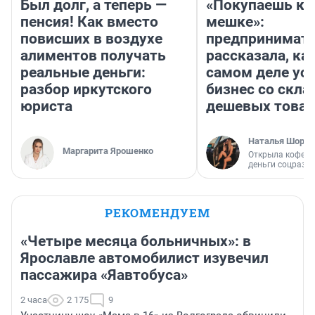
Был долг, а теперь —
«Покупаешь ко
пенсия! Как вместо
мешке»:
повисших в воздухе
предпринимат
алиментов получать
рассказала, как
реальные деньги:
самом деле ус
разбор иркутского
бизнес со скл
юриста
дешевых това
Наталья Шорох
Маргарита Ярошенко
Открыла кофейн
деньги соцразв
РЕКОМЕНДУЕМ
«Четыре месяца больничных»: в
Ярославле автомобилист изувечил
пассажира «Яавтобуса»
2 часа
2 175
9