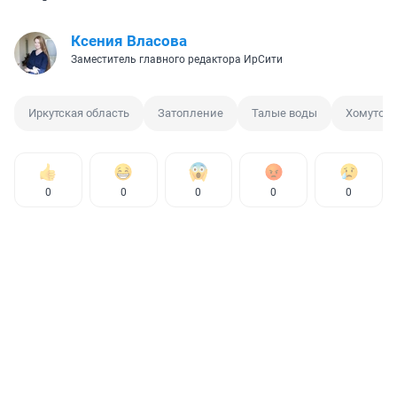
Ксения Власова
Заместитель главного редактора ИрСити
Иркутская область
Затопление
Талые воды
Хомутово
0
0
0
0
0