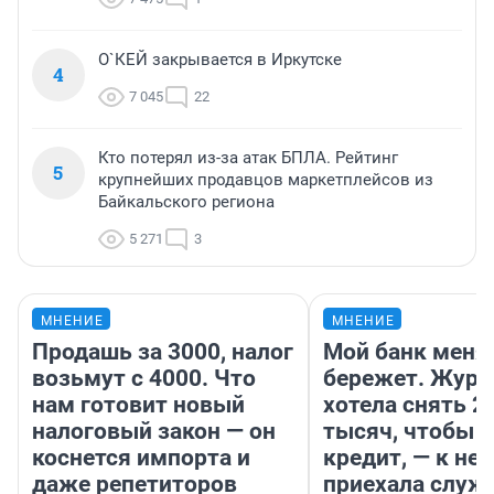
О`КЕЙ закрывается в Иркутске
4
7 045
22
Кто потерял из-за атак БПЛА. Рейтинг
5
крупнейших продавцов маркетплейсов из
Байкальского региона
5 271
3
МНЕНИЕ
МНЕНИЕ
Продашь за 3000, налог
Мой банк меня
возьмут с 4000. Что
бережет. Журн
нам готовит новый
хотела снять 2
налоговый закон — он
тысяч, чтобы п
коснется импорта и
кредит, — к не
даже репетиторов
приехала служ