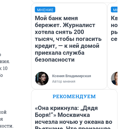
МНЕНИЕ
МНЕНИ
Мой банк меня
Кварт
бережет. Журналист
но де
хотела снять 200
рынок
тысяч, чтобы погасить
сейча
кредит, — к ней домой
приехала служба
о
безопасности
ния.
 10
По
Ксения Владимирская
Автор мнения
РЕКОМЕНДУЕМ
«Она крикнула: „Дядя
ной
Боря!“» Москвичка
ия
исчезла ночью у океана во
ности.
Вьетнаме. Что произошло