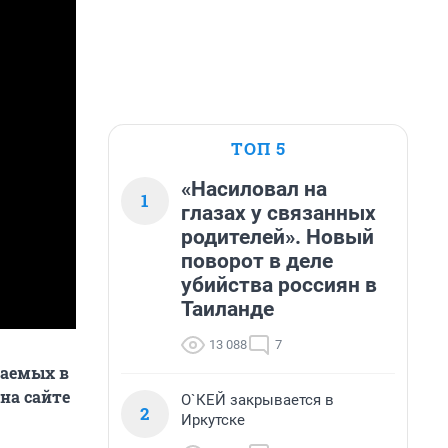
ТОП 5
«Насиловал на
1
глазах у связанных
родителей». Новый
поворот в деле
убийства россиян в
Таиланде
13 088
7
ваемых в
на сайте
О`КЕЙ закрывается в
2
Иркутске