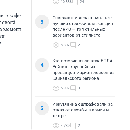
10 338
24
и в кафе,
Освежают и делают моложе:
3
 своей
лучшие стрижки для женщин
 в момент
после 40 — топ стильных
вариантов от стилиста
ки
.
8 307
2
Кто потерял из-за атак БПЛА.
4
Рейтинг крупнейших
продавцов маркетплейсов из
Байкальского региона
5 837
3
Иркутянина оштрафовали за
5
отказ от службы в армии и
театре
4 739
2