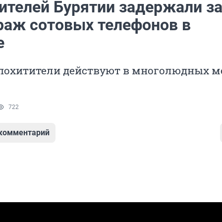
ителей Бурятии задержали з
раж сотовых телефонов в
е
 похитители действуют в многолюдных м
722
 комментарий