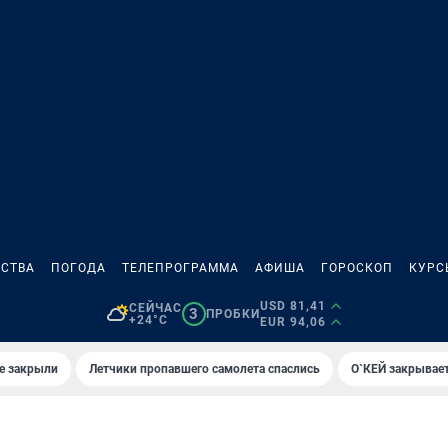
СТВА
ПОГОДА
ТЕЛЕПРОГРАММА
АФИША
ГОРОСКОП
КУРС
USD 81,41
СЕЙЧАС
3
ПРОБКИ
+24°C
EUR 94,06
е закрыли
Летчики пропавшего самолета спаслись
О`КЕЙ закрывает