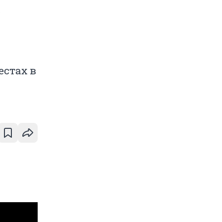
а
естах в