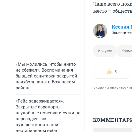
Чаще всего пох
место – общест
Ксения 
Заместител
Иркутск
Карм
«Мы молились, чтобы никто
не сбежал». Воспоминания
0
бывшей санитарки закрытой
психбольницы в Боханском
районе
Увидели опечатку? В
«Рейс задерживается».
Закрытые аэропорты,
неудобные ночевки и сутки на
пересадку: как
КОММЕНТАР
путешествовать при
нестабильном небе