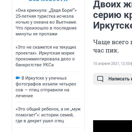
Двоих ж
«Она крикнула: „Дядя Боря!“»
серию к
25-летняя туристка исчезла
ночью у океана во Вьетнаме.
Иркутск
Что произошло в последние
минуты ее пропажи
Чаще всего
«Это не скажется на текущих
час пик.
проектах». Иркутская мэрия
прокомментировала дело о
10 апреля 2021, 12:55
банкротстве УКСа
В Иркутске у уличных
Написать
фотографов изъяли четырех
сов — птиц отправили на
лечение
«Это общий ребенок, а не „муж
помогает“»: истории семей,
где в декрет ушел отец