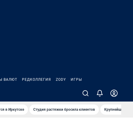
Ы ВАЛЮТ
РЕДКОЛЛЕГИЯ
ZODY
ИГРЫ
ся в Иркутске
Студия растяжки бросила клиентов
Крупнейшие про