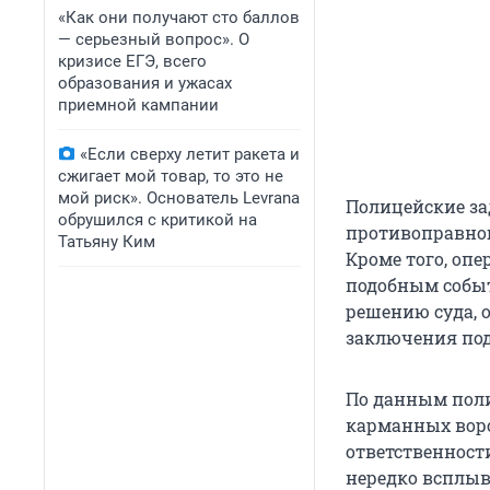
«Как они получают сто баллов
— серьезный вопрос». О
кризисе ЕГЭ, всего
образования и ужасах
приемной кампании
«Если сверху летит ракета и
сжигает мой товар, то это не
мой риск». Основатель Levrana
Полицейские за
обрушился с критикой на
противоправног
Татьяну Ким
Кроме того, опе
подобным событ
решению суда, 
заключения под
По данным поли
карманных воро
ответственност
нередко всплыв