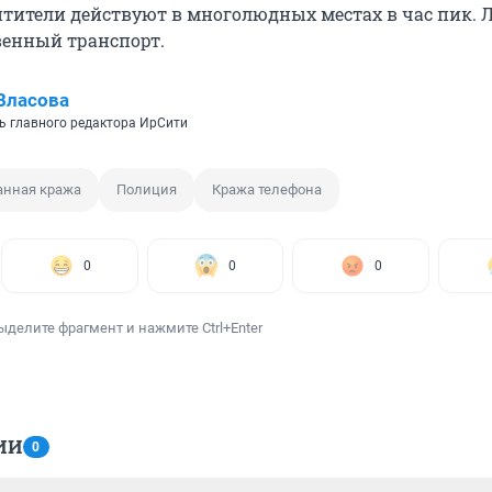
итители действуют в многолюдных местах в час пик.
венный транспорт.
Власова
ь главного редактора ИрСити
анная кража
Полиция
Кража телефона
0
0
0
ыделите фрагмент и нажмите Ctrl+Enter
ИИ
0