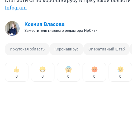
Статистика по коронавирусу в Иркутской области
Infogram
Ксения Власова
Заместитель главного редактора ИрСити
Иркутская область
Коронавирус
Оперативный штаб
С
0
0
0
0
0