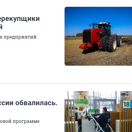
перекупщики
й
ых предприятий
ссии обвалилась.
зовой программе