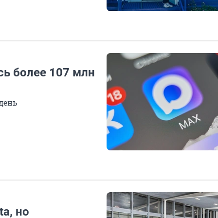
сь более 107 млн
день
a, но