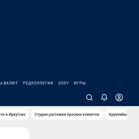
Ы ВАЛЮТ
РЕДКОЛЛЕГИЯ
ZODY
ИГРЫ
ся в Иркутске
Студия растяжки бросила клиентов
Крупнейшие про