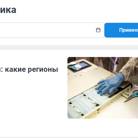
тика
Примен
: какие регионы