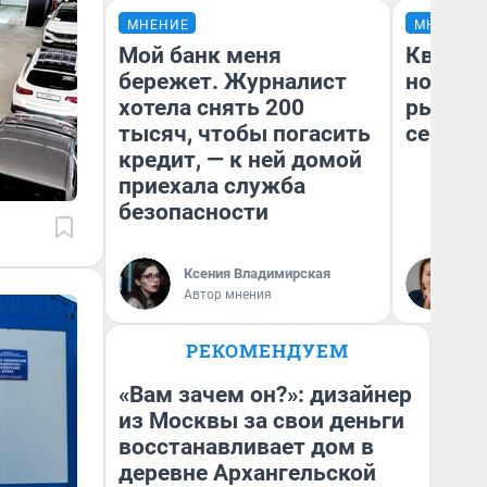
МНЕНИЕ
МНЕНИЕ
Мой банк меня
Кварти
бережет. Журналист
но деш
хотела снять 200
рынок 
тысяч, чтобы погасить
сейчас
кредит, — к ней домой
приехала служба
безопасности
Ек
Ксения Владимирская
ди
Автор мнения
не
РЕКОМЕНДУЕМ
«Вам зачем он?»: дизайнер
из Москвы за свои деньги
восстанавливает дом в
деревне Архангельской