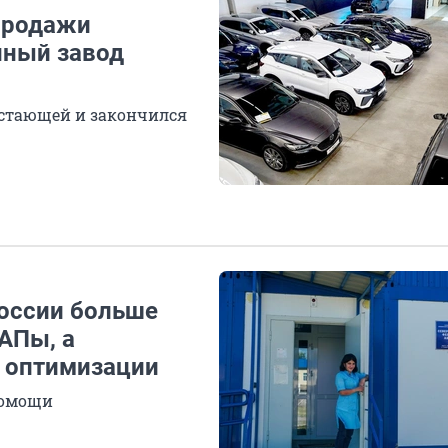
 Продажи
нный завод
астающей и закончился
оссии больше
АПы, а
и оптимизации
помощи