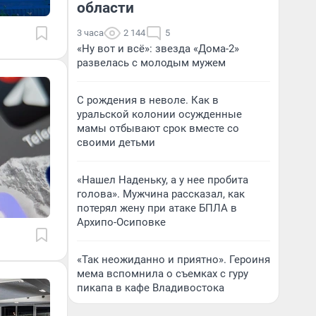
области
3 часа
2 144
5
«Ну вот и всё»: звезда «Дома-2»
развелась с молодым мужем
С рождения в неволе. Как в
уральской колонии осужденные
мамы отбывают срок вместе со
своими детьми
«Нашел Наденьку, а у нее пробита
голова». Мужчина рассказал, как
потерял жену при атаке БПЛА в
Архипо-Осиповке
«Так неожиданно и приятно». Героиня
мема вспомнила о съемках с гуру
пикапа в кафе Владивостока