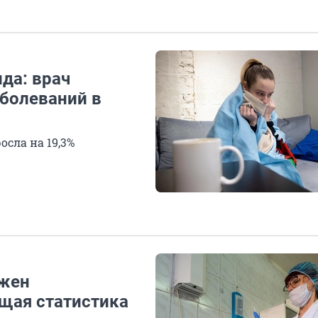
ида: врач
аболеваний в
сла на 19,3%
ажен
щая статистика