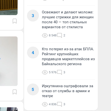
Освежают и делают моложе:
3
лучшие стрижки для женщин
после 40 — топ стильных
вариантов от стилиста
8 548
2
Кто потерял из-за атак БПЛА.
4
Рейтинг крупнейших
продавцов маркетплейсов из
Байкальского региона
5 976
3
Иркутянина оштрафовали за
5
отказ от службы в армии и
театре
4 836
3