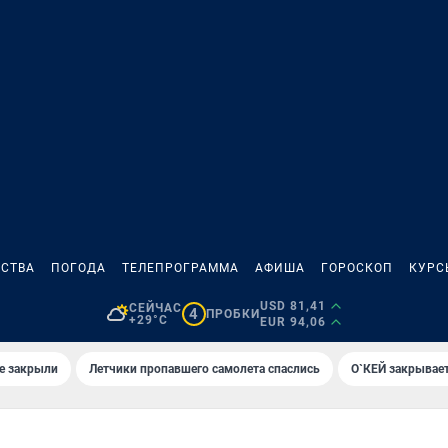
СТВА
ПОГОДА
ТЕЛЕПРОГРАММА
АФИША
ГОРОСКОП
КУРС
USD 81,41
СЕЙЧАС
4
ПРОБКИ
+29°C
EUR 94,06
е закрыли
Летчики пропавшего самолета спаслись
О`КЕЙ закрывает