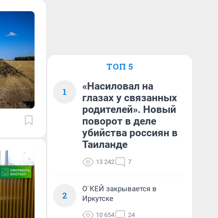
ТОП 5
«Насиловал на
1
глазах у связанных
родителей». Новый
поворот в деле
убийства россиян в
Таиланде
13 242
7
О`КЕЙ закрывается в
2
Иркутске
10 654
24