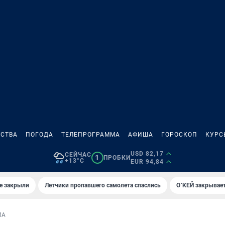
СТВА
ПОГОДА
ТЕЛЕПРОГРАММА
АФИША
ГОРОСКОП
КУРС
USD 82,17
СЕЙЧАС
1
ПРОБКИ
+13°C
EUR 94,84
е закрыли
Летчики пропавшего самолета спаслись
О`КЕЙ закрывает
МА