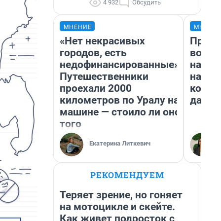
4 932
Обсудить
МНЕНИЕ
МНЕНИ
«Нет некрасивых
Прода
городов, есть
возьм
недофинансированные».
нам г
Путешественники
налог
проехали 2000
косне
километров по Уралу на
даже 
машине — стоило ли оно
того
Екатерина Литкевич
РЕКОМЕНДУЕМ
Теряет зрение, но гоняет
на мотоцикле и скейте.
Как живет подросток с