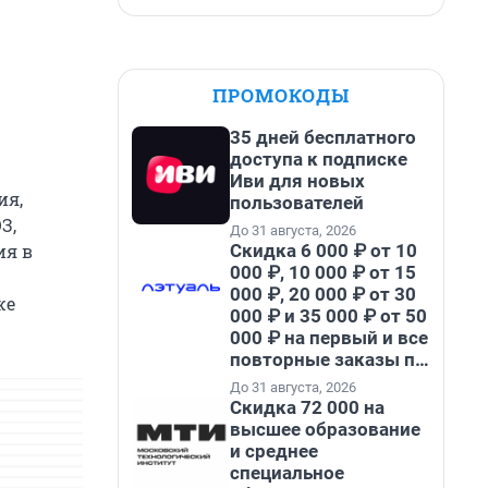
ПРОМОКОДЫ
35 дней бесплатного
доступа к подписке
Иви для новых
ия,
пользователей
З,
До 31 августа, 2026
Скидка 6 000 ₽ от 10
ия в
000 ₽, 10 000 ₽ от 15
000 ₽, 20 000 ₽ от 30
же
000 ₽ и 35 000 ₽ от 50
000 ₽ на первый и все
повторные заказы по
промокоду НАБЕРИ
До 31 августа, 2026
Скидка 72 000 на
высшее образование
и среднее
специальное