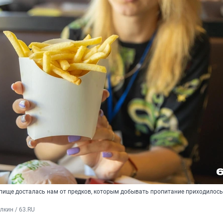
пище досталась нам от предков, которым добывать пропитание приходилось
кин / 63.RU