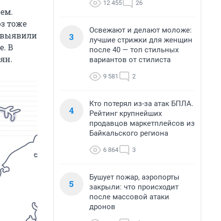
12 455
26
ем.
оз тоже
Освежают и делают моложе:
е выявили
3
лучшие стрижки для женщин
е. В
после 40 — топ стильных
ян.
вариантов от стилиста
9 581
2
Кто потерял из-за атак БПЛА.
4
Рейтинг крупнейших
продавцов маркетплейсов из
Байкальского региона
6 864
3
Бушует пожар, аэропорты
5
закрыли: что происходит
после массовой атаки
дронов