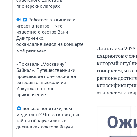
советского детства в
пионерских лагерях
Работает в клинике и
играет в театре — что
известно о сестре Вани
Дмитриенко,
оскандалившейся на концерте
Данных за 2023 
в «Лужниках»
пациентов с ож
который опубли
«Показали „Москвичу“
говорится, что
Байкал». Путешественники,
проехавшие пол-России на
регионе достиг
ретроавто, выехали из
классификации 
Иркутска в новое
относится к «ев
приключение
Больше политики, чем
медицины? Что за ковидные
тайны обнаружились в
дневниках доктора Фаучи