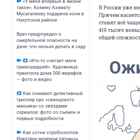
«У меня впервые в жизни
В России уже не
такое». Комику Азамату
Мусагалиеву подарили коня в
Причем касается
Нукутском районе
ставят всё чаще
419 тысяч новых
Врач предупредил о
общей сложности
смертельной опасности на
даче: что нельзя делать в саду
«Кто-то считает меня
сумасшедшей». Художница
приютила дома 200 жирафов
— фото и видео
Как снимают детективный
триллер про «свинцового
маньяка» со звездами
сериалов: фото со съемок и
первые подробности
Как сотни стробоскопов.
Иркутяне вечером пятницы