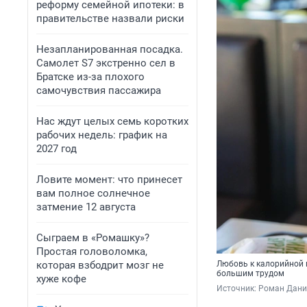
реформу семейной ипотеки: в
правительстве назвали риски
Незапланированная посадка.
Самолет S7 экстренно сел в
Братске из-за плохого
самочувствия пассажира
Нас ждут целых семь коротких
рабочих недель: график на
2027 год
Ловите момент: что принесет
вам полное солнечное
затмение 12 августа
Сыграем в «Ромашку»?
Простая головоломка,
которая взбодрит мозг не
Любовь к калорийной 
большим трудом
хуже кофе
Источник: 
Роман Данил