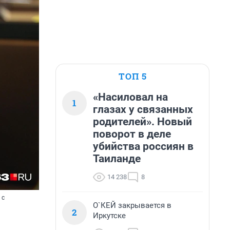
ТОП 5
«Насиловал на
1
глазах у связанных
родителей». Новый
поворот в деле
убийства россиян в
Таиланде
14 238
8
 с
О`КЕЙ закрывается в
2
Иркутске