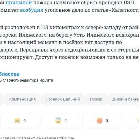
ой
причиной
пожара называют обрыв проводов ЛЭП.
комитет
возбудил
уголовное дело по статье «Халатность
й расположен в 118 километрах к северо-западу от ра
горска-Илимского, на берегу Усть-Илимского водохра
ы в настоящий момент в посёлок нет доступа по
дороге. Переправы через водохранилище и со стороны
кционируют. Доступ в посёлок возможен только на ве
Власова
ь главного редактора ИрСити
Компенсация
Поселок Дальний
Пожар
Дизайн банк
0
0
0
ыделите фрагмент и нажмите Ctrl+Enter