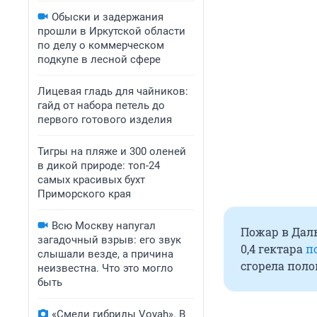
Обыски и задержания
прошли в Иркутской области
по делу о коммерческом
подкупе в лесной сфере
Лицевая гладь для чайников:
гайд от набора петель до
первого готового изделия
Тигры на пляже и 300 оленей
в дикой природе: топ-24
самых красивых бухт
Приморского края
Всю Москву напугал
Пожар в Да
загадочный взрыв: его звук
0,4 гектара
п
слышали везде, а причина
сгорела поло
неизвестна. Что это могло
быть
«Смели гибриды Voyah». В