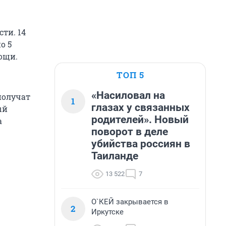
ти. 14
о 5
ощи.
ТОП 5
«Насиловал на
получат
1
глазах у связанных
ый
родителей». Новый
а
поворот в деле
убийства россиян в
Таиланде
13 522
7
О`КЕЙ закрывается в
2
Иркутске