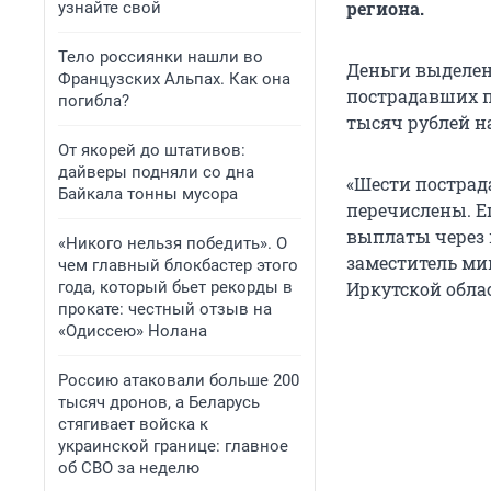
региона.
узнайте свой
Тело россиянки нашли во
Деньги выделен
Французских Альпах. Как она
пострадавших п
погибла?
тысяч рублей н
От якорей до штативов:
дайверы подняли со дна
«Шести пострад
Байкала тонны мусора
перечислены. Ещ
выплаты через п
«Никого нельзя победить». О
заместитель ми
чем главный блокбастер этого
года, который бьет рекорды в
Иркутской обла
прокате: честный отзыв на
«Одиссею» Нолана
Россию атаковали больше 200
тысяч дронов, а Беларусь
стягивает войска к
украинской границе: главное
об СВО за неделю