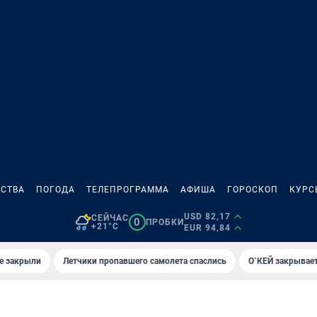
СТВА
ПОГОДА
ТЕЛЕПРОГРАММА
АФИША
ГОРОСКОП
КУРС
USD 82,17
СЕЙЧАС
0
ПРОБКИ
+21°C
EUR 94,84
е закрыли
Летчики пропавшего самолета спаслись
О`КЕЙ закрывает