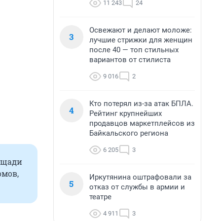
11 243
24
Освежают и делают моложе:
3
лучшие стрижки для женщин
после 40 — топ стильных
вариантов от стилиста
9 016
2
Кто потерял из-за атак БПЛА.
4
Рейтинг крупнейших
продавцов маркетплейсов из
Байкальского региона
6 205
3
ощади
омов,
Иркутянина оштрафовали за
5
отказ от службы в армии и
театре
4 911
3