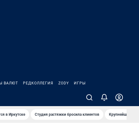
Ы ВАЛЮТ
РЕДКОЛЛЕГИЯ
ZODY
ИГРЫ
ся в Иркутске
Студия растяжки бросила клиентов
Крупнейшие про