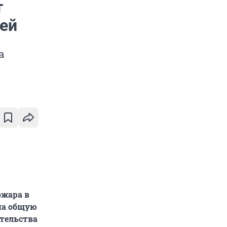
т
лей
а
ожара в
на общую
ительства