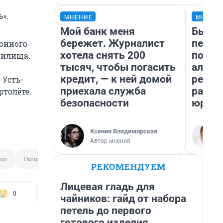
».
МНЕНИЕ
МНЕНИ
Мой банк меня
Был до
бережет. Журналист
пенси
йонного
хотела снять 200
повис
нилища.
тысяч, чтобы погасить
алиме
кредит, — к ней домой
реаль
 Усть-
приехала служба
разбо
ртолёте.
безопасности
юрист
Ксения Владимирская
Автор мнения
нот
Погорелец
РЕКОМЕНДУЕМ
Лицевая гладь для
0
чайников: гайд от набора
петель до первого
готового изделия