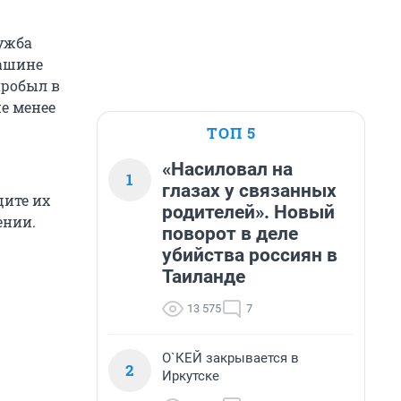
лужба
машине
пробыл в
не менее
ТОП 5
«Насиловал на
1
глазах у связанных
щите их
родителей». Новый
ении.
поворот в деле
убийства россиян в
Таиланде
13 575
7
О`КЕЙ закрывается в
2
Иркутске