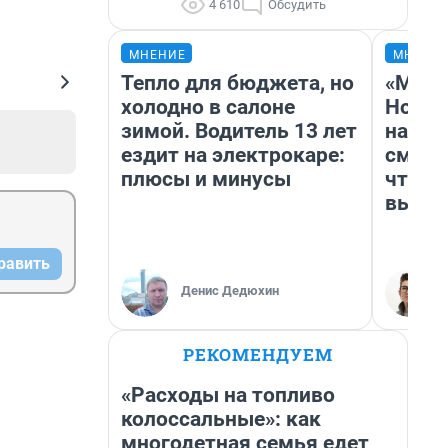
4 610
Обсудить
МНЕНИЕ
МНЕНИ
Тепло для бюджета, но
«Мы в
холодно в салоне
Нолан
зимой. Водитель 13 лет
настр
ездит на электрокаре:
смотр
плюсы и минусы
чтобы
выгля
равить
Денис Дедюхин
РЕКОМЕНДУЕМ
«Расходы на топливо
колоссальные»: как
многодетная семья едет