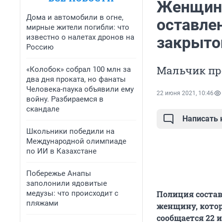
Женщину
Дома и автомобили в огне,
оставлен
мирные жители погибли: что
известно о налетах дронов на
закрыто
Россию
Мальчик про
«Колобок» собрал 100 млн за
два дня проката, но фанаты
Человека-паука объявили ему
22 июня 2021, 10:46
войну. Разбираемся в
скандале
Написать
Школьники победили на
Международной олимпиаде
по ИИ в Казахстане
Побережье Анапы
заполонили ядовитые
медузы: что происходит с
Полиция соста
пляжами
женщину, котор
сообщается 22 