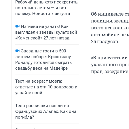
Рабочий день хотят сократить,
но только летом — и вот
Об инциденте с
почему. Новости 7 августа
полиции, женщи
Нагиева не узнать! Как
всего нескольк
выглядели звезды культовой
автомобиле не м
«Каменской» 27 лет назад
25 градусов.
Звездные гости в 500-
летнем соборе: Криштиану
«В присутствии
Роналду готовится сыграть
указанного про
свадьбу века на Мадейре
прав, заседание
Тест на возраст мозга:
ответьте на эти 10 вопросов и
узнайте свой
Тело россиянки нашли во
Французских Альпах. Как она
погибла?