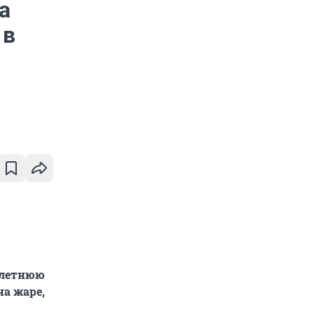
а
 в
-летнюю
на жаре,