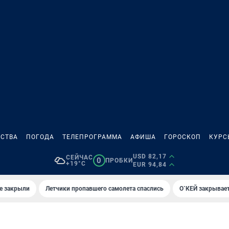
СТВА
ПОГОДА
ТЕЛЕПРОГРАММА
АФИША
ГОРОСКОП
КУРС
USD 82,17
СЕЙЧАС
0
ПРОБКИ
+19°C
EUR 94,84
е закрыли
Летчики пропавшего самолета спаслись
О`КЕЙ закрывает