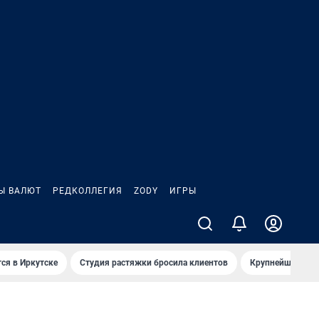
Ы ВАЛЮТ
РЕДКОЛЛЕГИЯ
ZODY
ИГРЫ
ся в Иркутске
Студия растяжки бросила клиентов
Крупнейшие про