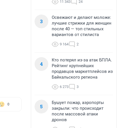
11 343
24
Освежают и делают моложе:
3
лучшие стрижки для женщин
после 40 — топ стильных
вариантов от стилиста
9 164
2
Кто потерял из-за атак БПЛА.
4
Рейтинг крупнейших
продавцов маркетплейсов из
Байкальского региона
6 273
3
Бушует пожар, аэропорты
0
5
закрыли: что происходит
после массовой атаки
дронов