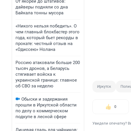
От якорей до штативов:
дайверы подняли со дна
Байкала тонны мусора
«Никого нельзя победить». О
чем главный блокбастер этого
года, который бьет рекорды в
прокате: честный отзыв на
«Одиссею» Нолана
Россию атаковали больше 200
тысяч дронов, а Беларусь
стягивает войска к
украинской границе: главное
об СВО за неделю
Иркутск
Поли
Обыски и задержания
прошли в Иркутской области
0
по делу о коммерческом
подкупе в лесной сфере
Увидели опечатку? В
Лицевая гладь для чайников: