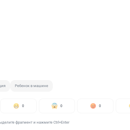
ция
Ребенок в машине
0
0
0
ыделите фрагмент и нажмите Ctrl+Enter