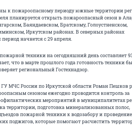
ны к пожароопасному периоду южные территории рег
преля планируется открыть пожароопасный сезон в Ала
нгарском, Баяндаевском, Братскому, Голоустненском,
иминском, Иркутском районах. В северных районах
период начнется с 29 апреля.
опожарной техники на сегодняшний день составляет 9
ет, что в марте прошлого года готовность техники бы
оверяет региональный Гостехнадзор.
ГУ МЧС России по Иркутской области Роман Пешков р
роопасным сезоном ежегодно проводится контроль за
офилактических мероприятий в муниципалитетах ре
ка территории, подготовка минерализованных полос,
дъездов пожарной техники к водозабору и проведение
их поджигов, которые помогают расчистить террито