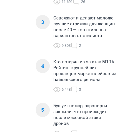
11 691
26
Освежают и делают моложе:
3
лучшие стрижки для женщин
после 40 — топ стильных
вариантов от стилиста
9 303
2
Кто потерял из-за атак БПЛА.
4
Рейтинг крупнейших
продавцов маркетплейсов из
Байкальского региона
6 448
3
Бушует пожар, аэропорты
5
закрыли: что происходит
после массовой атаки
дронов