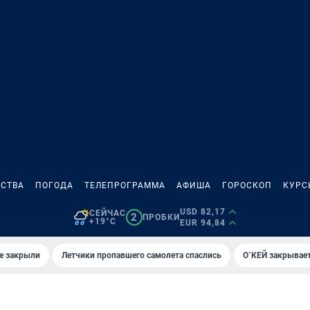
СТВА
ПОГОДА
ТЕЛЕПРОГРАММА
АФИША
ГОРОСКОП
КУРС
USD 82,17
СЕЙЧАС
2
ПРОБКИ
+19°C
EUR 94,84
е закрыли
Летчики пропавшего самолета спаслись
О`КЕЙ закрывает