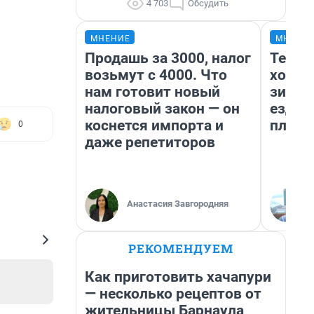
4 703
Обсудить
МНЕНИЕ
МНЕНИ
Продашь за 3000, налог
Тепло
возьмут с 4000. Что
холод
нам готовит новый
зимой
налоговый закон — он
ездит
коснется импорта и
плюсы
0
даже репетиторов
Анастасия Завгородняя
РЕКОМЕНДУЕМ
Как приготовить хачапури
— несколько рецептов от
жительницы Барнаула