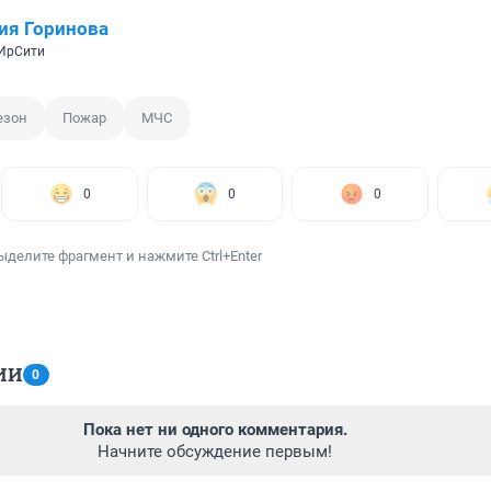
ия Горинова
 ИрСити
езон
Пожар
МЧС
0
0
0
ыделите фрагмент и нажмите Ctrl+Enter
ИИ
0
Пока нет ни одного комментария.
Начните обсуждение первым!