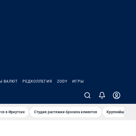
Ы ВАЛЮТ
РЕДКОЛЛЕГИЯ
ZODY
ИГРЫ
ся в Иркутске
Студия растяжки бросила клиентов
Крупнейшие про