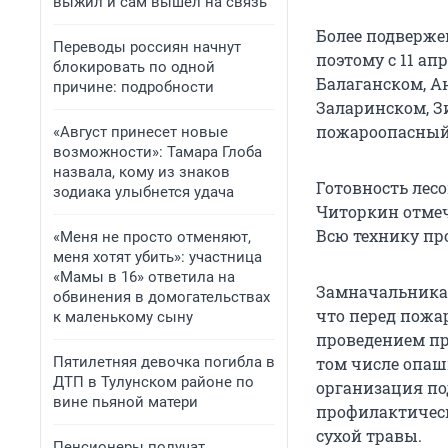
выжил и сам вышел на связь
Более подверже
Переводы россиян начнут
поэтому с 11 а
блокировать по одной
Балаганском, А
причине: подробности
Заларинском, З
пожароопасный 
«Август принесет новые
возможности»: Тамара Глоба
назвала, кому из знаков
Готовность лес
зодиака улыбнется удача
Читоркин отмеча
Всю технику пр
«Меня не просто отменяют,
меня хотят убить»: участница
«Мамы в 16» ответила на
Замначальника 
обвинения в домогательствах
что перед пожа
к маленькому сыну
проведением пр
Пятилетняя девочка погибла в
том числе опаш
ДТП в Тулунском районе по
организация по
вине пьяной матери
профилактическ
сухой травы.
Пенсионеры получат