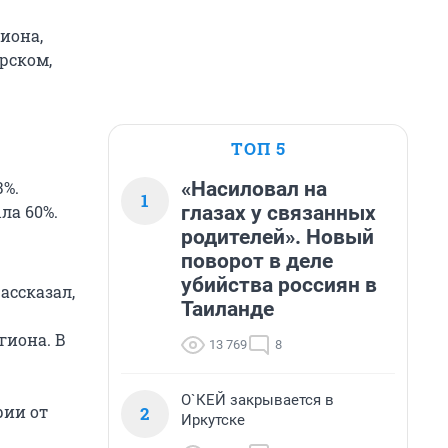
иона,
рском,
ТОП 5
«Насиловал на
3%.
1
глазах у связанных
ла 60%.
родителей». Новый
поворот в деле
убийства россиян в
ассказал,
Таиланде
гиона. В
13 769
8
О`КЕЙ закрывается в
рии от
2
Иркутске