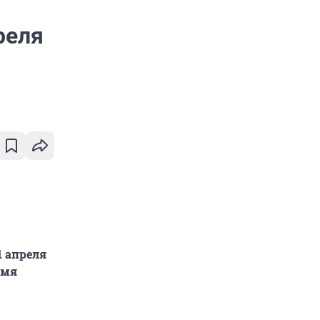
реля
1 апреля
емя