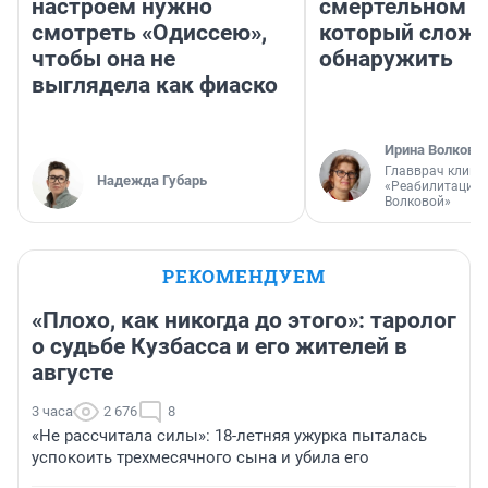
настроем нужно
смертельном д
смотреть «Одиссею»,
который слож
чтобы она не
обнаружить
выглядела как фиаско
Ирина Волкова
Главврач клини
Надежда Губарь
«Реабилитация 
Волковой»
РЕКОМЕНДУЕМ
«Плохо, как никогда до этого»: таролог
о судьбе Кузбасса и его жителей в
августе
3 часа
2 676
8
«Не рассчитала силы»: 18-летняя ужурка пыталась
успокоить трехмесячного сына и убила его