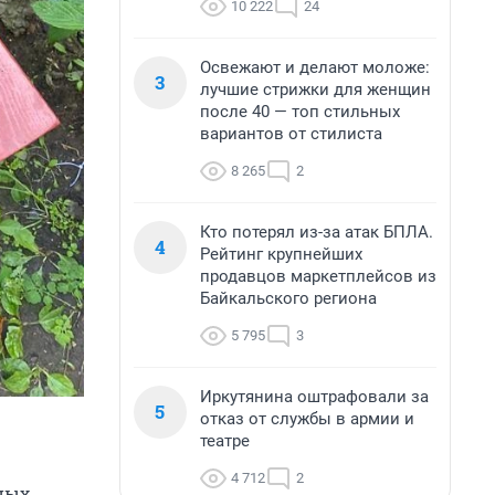
10 222
24
Освежают и делают моложе:
3
лучшие стрижки для женщин
после 40 — топ стильных
вариантов от стилиста
8 265
2
Кто потерял из-за атак БПЛА.
4
Рейтинг крупнейших
продавцов маркетплейсов из
Байкальского региона
5 795
3
Иркутянина оштрафовали за
5
отказ от службы в армии и
театре
4 712
2
жных