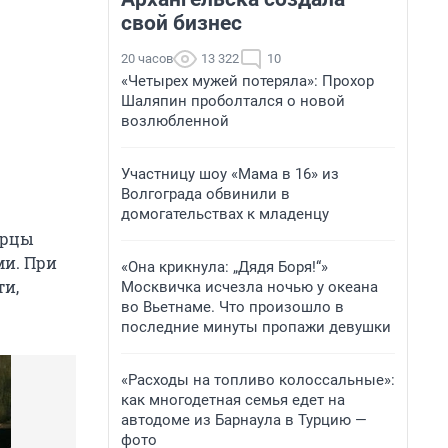
свой бизнес
20 часов
13 322
10
«Четырех мужей потеряла»: Прохор
Шаляпин проболтался о новой
возлюбленной
Участницу шоу «Мама в 16» из
Волгограда обвинили в
домогательствах к младенцу
орцы
ми. При
«Она крикнула: „Дядя Боря!“»
ти,
Москвичка исчезла ночью у океана
во Вьетнаме. Что произошло в
последние минуты пропажи девушки
«Расходы на топливо колоссальные»:
как многодетная семья едет на
автодоме из Барнаула в Турцию —
фото