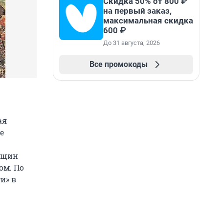
Скидка 50% от 800 ₽
на первый заказ,
максимальная скидка
600 ₽
До 31 августа, 2026
Все промокоды
ая
е
енщин
ом. По
и» в