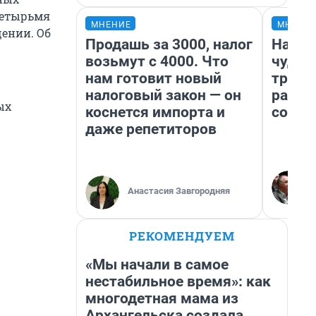
четырьмя
МНЕНИЕ
МНЕНИ
щении. Об
Продашь за 3000, налог
Насле
возьмут с 4000. Что
чудом
нам готовит новый
транс
налоговый закон — он
разне
ых
коснется импорта и
совет
даже репетиторов
Анастасия Завгородняя
РЕКОМЕНДУЕМ
«Мы начали в самое
нестабильное время»: как
многодетная мама из
Архангельска создала