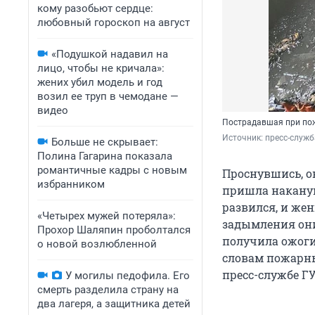
кому разобьют сердце:
любовный гороскоп на август
«Подушкой надавил на
лицо, чтобы не кричала»:
жених убил модель и год
возил ее труп в чемодане —
видео
Пострадавшая при по
Источник: 
пресс-служб
Больше не скрывает:
Полина Гагарина показала
романтичные кадры с новым
Проснувшись, о
избранником
пришла накануне
развился, и же
«Четырех мужей потеряла»:
задымления они
Прохор Шаляпин проболтался
получила ожоги
о новой возлюбленной
словам пожарны
пресс-службе Г
У могилы педофила. Его
смерть разделила страну на
два лагеря, а защитника детей