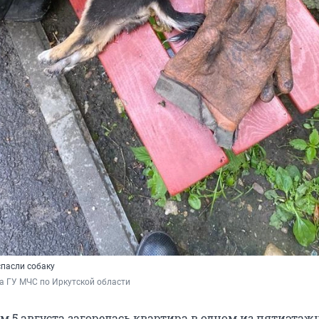
спасли собаку
а ГУ МЧС по Иркутской области
м 5 августа загорелась квартира в одном из пятиэта