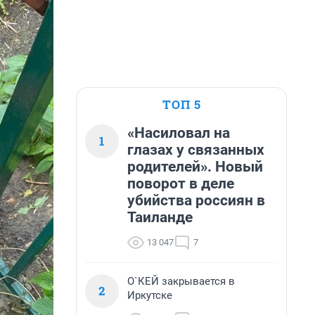
ТОП 5
«Насиловал на
1
глазах у связанных
родителей». Новый
поворот в деле
убийства россиян в
Таиланде
13 047
7
О`КЕЙ закрывается в
2
Иркутске