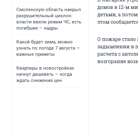
домов в 12-м м
Смоленскую область накрыл
детьми, а пото
разрушительный циклон:
этом сообщается
власти ввели режим ЧС, есть
погибшие — кадры
О пожаре стало 
Какой будет зима, можно
задымлении в п
узнать по погоде 7 августа —
расчета с автол
важные приметы
возгорание воз
Квартиры в новостройках
начнут дешеветь — когда
ждать снижения цен