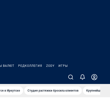
Ы ВАЛЮТ
РЕДКОЛЛЕГИЯ
ZODY
ИГРЫ
ся в Иркутске
Студия растяжки бросила клиентов
Крупнейшие про