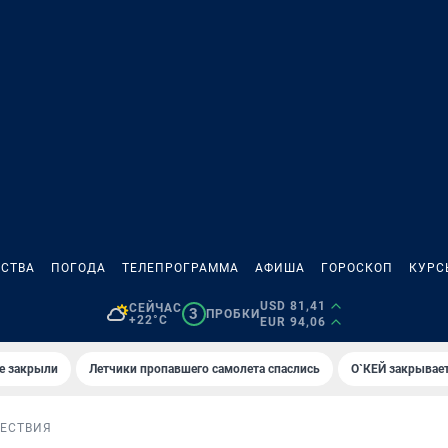
СТВА
ПОГОДА
ТЕЛЕПРОГРАММА
АФИША
ГОРОСКОП
КУРС
USD 81,41
СЕЙЧАС
3
ПРОБКИ
+22°C
EUR 94,06
е закрыли
Летчики пропавшего самолета спаслись
О`КЕЙ закрывает
ЕСТВИЯ