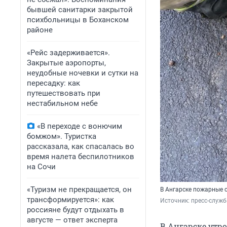
бывшей санитарки закрытой
психбольницы в Боханском
районе
«Рейс задерживается».
Закрытые аэропорты,
неудобные ночевки и сутки на
пересадку: как
путешествовать при
нестабильном небе
«В переходе с вонючим
бомжом». Туристка
рассказала, как спасалась во
время налета беспилотников
на Сочи
«Туризм не прекращается, он
В Ангарске пожарные 
трансформируется»: как
Источник: 
пресс-служб
россияне будут отдыхать в
августе — ответ эксперта
В Ангарске утро