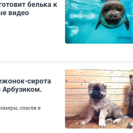
готовит белька к
ые видео
вежонок-сирота
 Арбузиком.
оньеры, спасли в