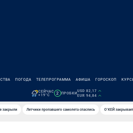
СТВА
ПОГОДА
ТЕЛЕПРОГРАММА
АФИША
ГОРОСКОП
КУРС
USD 82,17
СЕЙЧАС
2
ПРОБКИ
+19°C
EUR 94,84
е закрыли
Летчики пропавшего самолета спаслись
О`КЕЙ закрывает