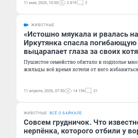
11 мая, 2026, 10:30
2 819
2
ЖИВОТНЫЕ
«Истошно мяукала и рвалась на
Иркутянка спасла погибающую 
выцарапает глаза за своих котя
Пушистое семейство обитало в подполье мно
жильцы всё время хотели от него избавитьс
11 апреля, 2026, 07:30
14 154
21
ЖИВОТНЫЕ
ВСЁ О БАЙКАЛЕ
Совсем грудничок. Что известн
нерпёнка, которого отбили у во