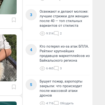
Освежают и делают моложе:
3
лучшие стрижки для женщин
после 40 — топ стильных
вариантов от стилиста
9 314
2
Кто потерял из-за атак БПЛА.
4
Рейтинг крупнейших
продавцов маркетплейсов из
Байкальского региона
6 465
3
Бушует пожар, аэропорты
5
закрыли: что происходит
после массовой атаки
дронов
4 716
Обсудить