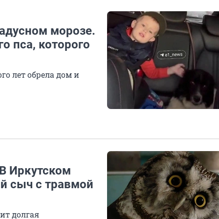
радусном морозе.
о пса, которого
го лет обрела дом и
 В Иркутском
й сыч с травмой
оит долгая