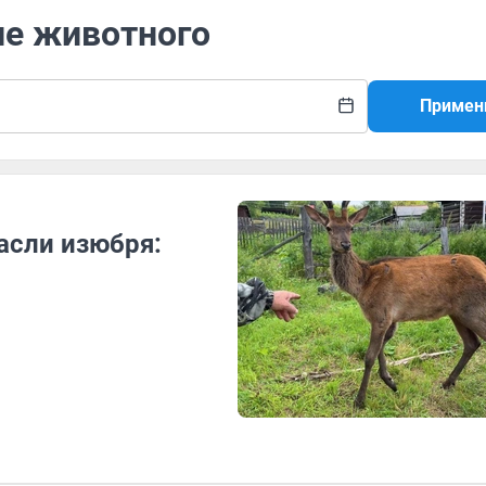
ие животного
Примен
асли изюбря: