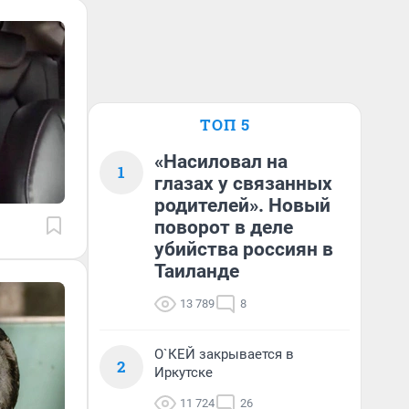
ТОП 5
«Насиловал на
1
глазах у связанных
родителей». Новый
поворот в деле
убийства россиян в
Таиланде
13 789
8
О`КЕЙ закрывается в
2
Иркутске
11 724
26