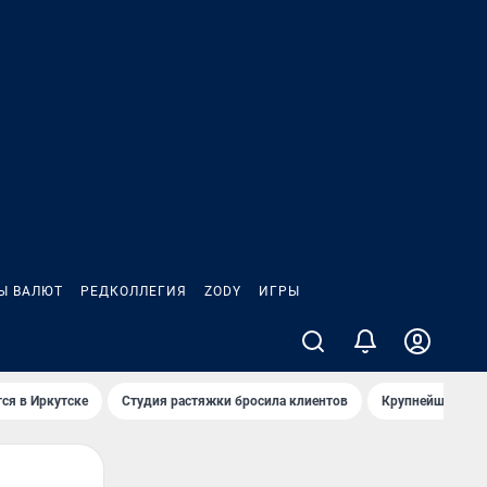
Ы ВАЛЮТ
РЕДКОЛЛЕГИЯ
ZODY
ИГРЫ
ся в Иркутске
Студия растяжки бросила клиентов
Крупнейшие про