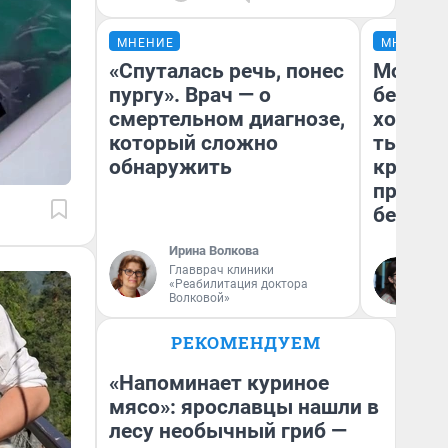
МНЕНИЕ
МНЕНИЕ
«Спуталась речь, понес
Мой ба
пургу». Врач — о
береже
смертельном диагнозе,
хотела 
который сложно
тысяч,
обнаружить
кредит,
приеха
безопа
Ирина Волкова
Главврач клиники
Кс
«Реабилитация доктора
Ав
Волковой»
РЕКОМЕНДУЕМ
«Напоминает куриное
мясо»: ярославцы нашли в
лесу необычный гриб —