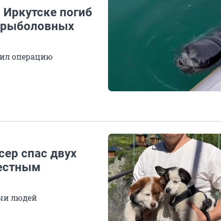
В Иркутске погиб
в рыболовных
жил операцию
ер спас двух
вестным
чи людей