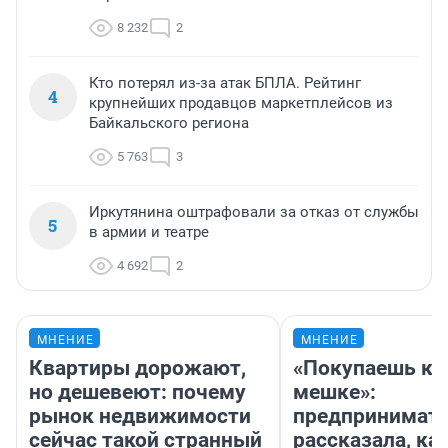
8 232
2
Кто потерял из-за атак БПЛА. Рейтинг
4
крупнейших продавцов маркетплейсов из
Байкальского региона
5 763
3
Иркутянина оштрафовали за отказ от службы
5
в армии и театре
4 692
2
МНЕНИЕ
МНЕНИЕ
Квартиры дорожают,
«Покупаешь ко
но дешевеют: почему
мешке»:
рынок недвижимости
предпринимат
сейчас такой странный
рассказала, как