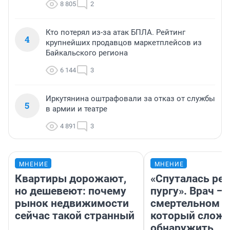
8 805
2
Кто потерял из-за атак БПЛА. Рейтинг
4
крупнейших продавцов маркетплейсов из
Байкальского региона
6 144
3
Иркутянина оштрафовали за отказ от службы
5
в армии и театре
4 891
3
МНЕНИЕ
МНЕНИЕ
Квартиры дорожают,
«Спуталась реч
но дешевеют: почему
пургу». Врач — 
рынок недвижимости
смертельном д
сейчас такой странный
который слож
обнаружить