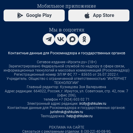
Мобильное приложение
Google Play
App Store
Мы в соцсетях
Контактные данные для Роскомнадзора и государственных органов
Сетевое издание «Ирсити.ру» (18+)
Зарегистрировано Федеральной службой по надзору в сфере связи,
информационных технологий и массовых коммуникаций (Роскомнадзор)
Регистрационный номер ЭЛ № ФС 77 – 83655 от 26.07.2022 г.
Учредитель: Общество с ограниченной ответственностью "ИНТЕРНЕТ
ТЕХНОЛОГИИ"
Главный редактор: Кузнецова Зоя Валерьевна
Адрес редакции: 664022, Россия, г. Иркутск, ул. Советская, стр. 42, пом. 7
(офис 206),
телефон +7 (924) 603 02 71
Электронный адрес редакции:
ircity@shkulev.ru
Контактные данные для Роскомнадзора и государственных органов:
juristnsk@shkulev.ru
Техподдержка:
help@shkulev.ru
РЕКЛАМА НА САЙТЕ
Связаться с рекламным отделом: 8 (30-22) 40-08-90,