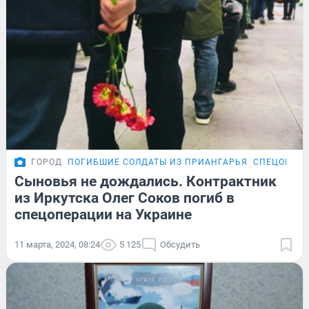
ГОРОД
ПОГИБШИЕ СОЛДАТЫ ИЗ ПРИАНГАРЬЯ
СПЕЦОПЕРА
Сыновья не дождались. Контрактник
из Иркутска Олег Соков погиб в
спецоперации на Украине
11 марта, 2024, 08:24
5 125
Обсудить