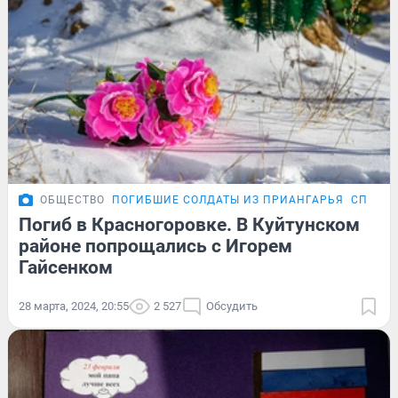
ОБЩЕСТВО
ПОГИБШИЕ СОЛДАТЫ ИЗ ПРИАНГАРЬЯ
СПЕЦОП
Погиб в Красногоровке. В Куйтунском
районе попрощались с Игорем
Гайсенком
28 марта, 2024, 20:55
2 527
Обсудить