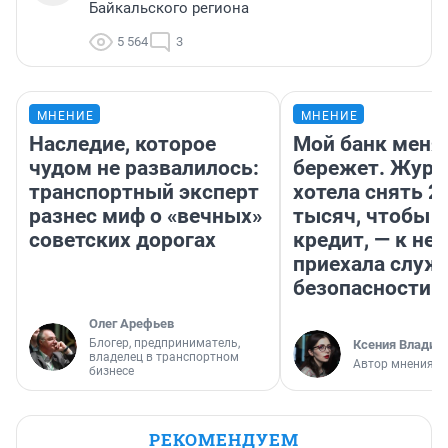
Байкальского региона
5 564
3
МНЕНИЕ
МНЕНИЕ
Наследие, которое
Мой банк меня
чудом не развалилось:
бережет. Журн
транспортный эксперт
хотела снять 2
разнес миф о «вечных»
тысяч, чтобы п
советских дорогах
кредит, — к не
приехала служ
безопасности
Олег Арефьев
Блогер, предприниматель,
Ксения Владим
владелец в транспортном
Автор мнения
бизнесе
РЕКОМЕНДУЕМ